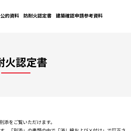
公的資料
防耐火認定書
建築確認申請参考資料
耐火認定書
と別添をご覧いただけます。
す。「別添」の書類の中で「消し線および×付け」で訂正さ