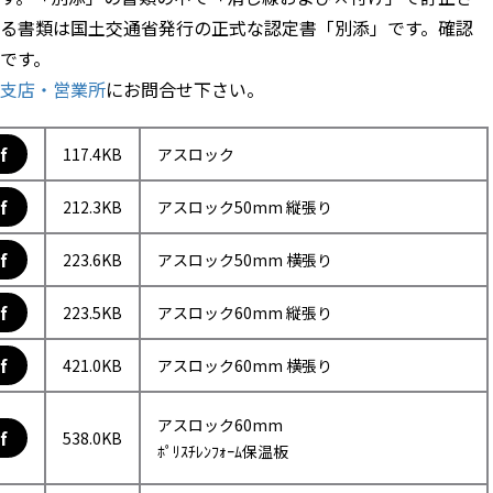
る書類は国土交通省発行の正式な認定書「別添」です。確認
です。
支店・営業所
にお問合せ下さい。
f
117.4KB
アスロック
f
212.3KB
アスロック50mm 縦張り
f
223.6KB
アスロック50mm 横張り
f
223.5KB
アスロック60mm 縦張り
f
421.0KB
アスロック60mm 横張り
アスロック60mm
f
538.0KB
ﾎﾟﾘｽﾁﾚﾝﾌｫｰﾑ保温板