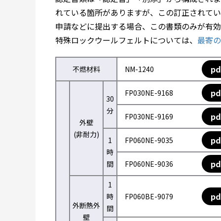
れている箇所がありますが、この訂正されてい
申請などに提出する場合、この書類のみが有効
特殊ロックウールフェルトについては、
最寄の
pd
不燃材料
NM-1240
pd
FP030NE-9168
30
分
pd
FP030NE-9169
外壁
(非耐力)
pd
1
FP060NE-9035
時
pd
間
FP060NE-9036
1
pd
時
FP060BE-9079
外断熱外
間
壁