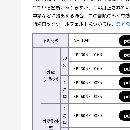
れている箇所がありますが、この訂正されてい
申請などに提出する場合、この書類のみが有効
特殊ロックウールフェルトについては、
最寄の
pd
不燃材料
NM-1240
pd
FP030NE-9168
30
分
pd
FP030NE-9169
外壁
(非耐力)
pd
1
FP060NE-9035
時
pd
間
FP060NE-9036
1
pd
時
FP060BE-9079
外断熱外
間
壁