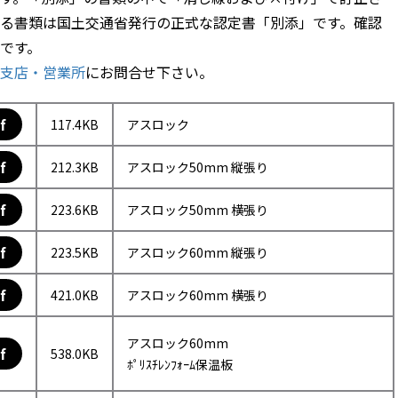
る書類は国土交通省発行の正式な認定書「別添」です。確認
です。
支店・営業所
にお問合せ下さい。
f
117.4KB
アスロック
f
212.3KB
アスロック50mm 縦張り
f
223.6KB
アスロック50mm 横張り
f
223.5KB
アスロック60mm 縦張り
f
421.0KB
アスロック60mm 横張り
アスロック60mm
f
538.0KB
ﾎﾟﾘｽﾁﾚﾝﾌｫｰﾑ保温板