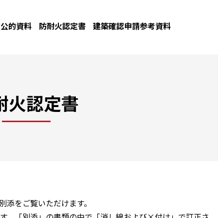
公的資料
防耐火認定書
建築確認申請参考資料
耐火認定書
と別添をご覧いただけます。
す。「別添」の書類の中で「消し線および×付け」で訂正さ