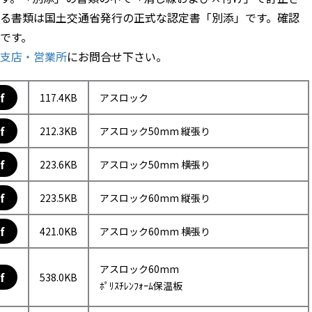
る書類は国土交通省発行の正式な認定書「別添」です。確認
です。
支店・営業所
にお問合せ下さい。
f
117.4KB
アスロック
f
212.3KB
アスロック50mm 縦張り
f
223.6KB
アスロック50mm 横張り
f
223.5KB
アスロック60mm 縦張り
f
421.0KB
アスロック60mm 横張り
アスロック60mm
f
538.0KB
ﾎﾟﾘｽﾁﾚﾝﾌｫｰﾑ保温板