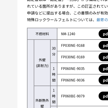
れている箇所がありますが、この訂正されてい
申請などに提出する場合、この書類のみが有効
特殊ロックウールフェルトについては、
最寄の
pd
不燃材料
NM-1240
pd
FP030NE-9168
30
分
pd
FP030NE-9169
外壁
(非耐力)
pd
1
FP060NE-9035
時
pd
間
FP060NE-9036
1
pd
時
FP060BE-9079
外断熱外
間
壁