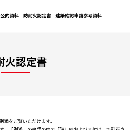
公的資料
防耐火認定書
建築確認申請参考資料
耐火認定書
と別添をご覧いただけます。
す。「別添」の書類の中で「消し線および×付け」で訂正さ