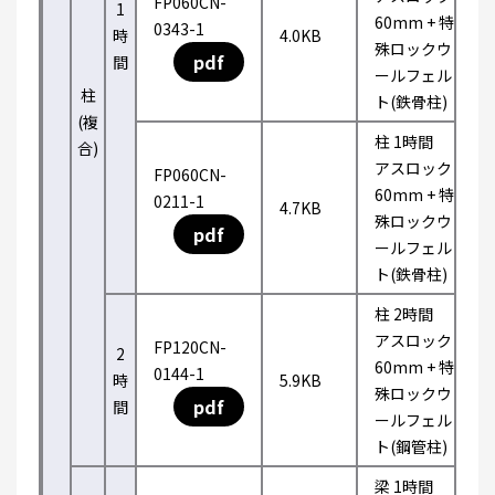
FP060CN-
1
60mm + 特
0343-1
時
4.0KB
殊ロックウ
pdf
間
ールフェル
柱
ト(鉄骨柱)
(複
柱 1時間
合)
アスロック
FP060CN-
60mm + 特
0211-1
4.7KB
殊ロックウ
pdf
ールフェル
ト(鉄骨柱)
柱 2時間
アスロック
FP120CN-
2
60mm + 特
0144-1
時
5.9KB
殊ロックウ
pdf
間
ールフェル
ト(鋼管柱)
梁 1時間