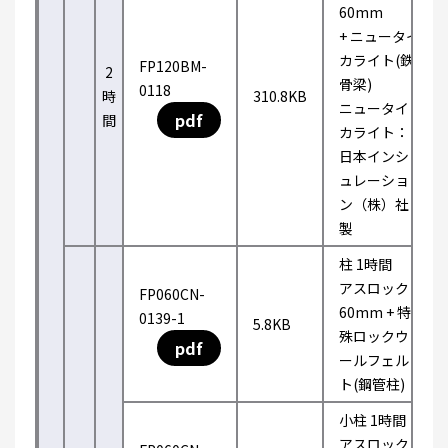
60mm
+ ニュータイ
カライト(鉄
FP120BM-
2
骨梁)
0118
時
310.8KB
ニュータイ
pdf
間
カライト：
日本インシ
ュレーショ
ン（株）社
製
柱 1時間
アスロック
FP060CN-
60mm + 特
0139-1
5.8KB
殊ロックウ
pdf
ールフェル
ト(鋼管柱)
小柱 1時間
アスロック