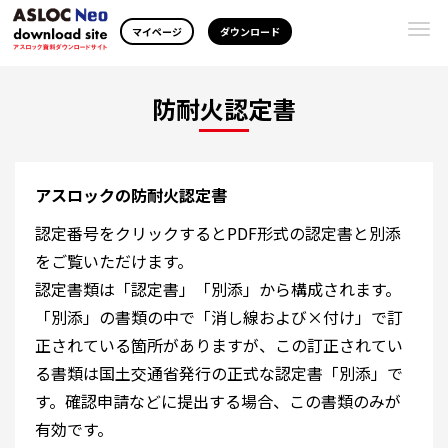
Togg
マイページ
ダウンロード
navi
防耐火認定書
アスロックの防耐火認定書
認定番号をクリックするとPDF形式の認定書と別添
をご覧いただけます。
認定書類は「認定書」「別添」から構成されます。
「別添」の書類の中で「消し線および×付け」で訂
正されている箇所がありますが、この訂正されてい
る書類は国土交通省発行の正式な認定書「別添」で
す。確認申請などに提出する場合、この書類のみが
有効です。