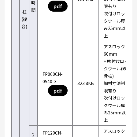
時
pdf
限有り
間
柱
吹付けロッ
(複
クウール厚
合)
み25mm以
上
アスロック
60mm
+ 吹付けロッ
クウール(鉄
FP060CN-
骨柱)
0540-3
323.8KB
鋼材寸法制
pdf
限有り
吹付けロッ
クウール厚
み25mm以
上
アスロック
FP120CN-
2