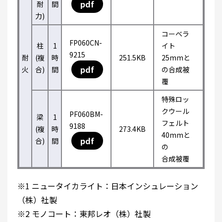
pdf
耐
間
力)
コーベラ
FP060CN-
柱
1
イト
9215
耐
(複
時
251.5KB
25mmと
pdf
火
合)
間
の合成被
覆
特殊ロッ
クウール
PF060BM-
梁
1
フェルト
9188
(複
時
273.4KB
40mmと
pdf
合)
間
の
合成被覆
※1 ニュータイカライト：日本インシュレーション
（株）社製
※2 モノコート：東邦レオ（株）社製