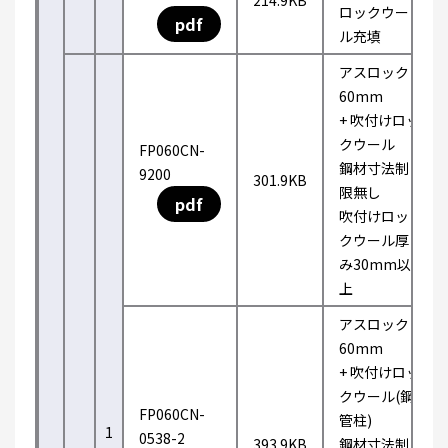
214.9KB
ロックウー
pdf
ル充填
アスロック
60mm
+ 吹付けロッ
クウール
FP060CN-
鋼材寸法制
9200
301.9KB
限無し
pdf
吹付けロッ
クウール厚
み30mm以
上
アスロック
60mm
+ 吹付けロッ
クウール(鋼
FP060CN-
管柱)
1
0538-2
393.9KB
鋼材寸法制