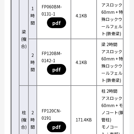
アスロック
FP060BM-
1
60mm + 特
0131-1
時
4.1KB
殊ロックウ
pdf
間
ールフェル
梁
ト(鉄骨梁)
(複
梁 2時間
合)
アスロック
FP120BM-
2
60mm + 特
0142-1
時
4.1KB
殊ロックウ
pdf
間
ールフェル
ト(鉄骨梁)
柱 2時間
アスロック
60mm + モ
FP120CN-
柱
2
ノコート(鋼
0191
(複
時
171.4KB
管柱)
pdf
合)
間
モノコー