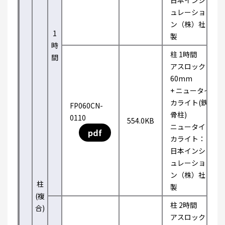
日本インシ
ュレーショ
ン（株）社
1
製
時
柱 1時間
間
アスロック
60mm
+ ニュータイ
カライト(鉄
FP060CN-
骨柱)
0110
554.0KB
ニュータイ
pdf
カライト：
日本インシ
ュレーショ
ン（株）社
柱
製
(複
柱 2時間
合)
アスロック