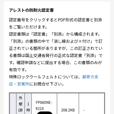
アレストの防耐火認定書
認定番号をクリックするとPDF形式の認定書と別添
をご覧いただけます。
認定書類は「認定書」「別添」から構成されます。
「別添」の書類の中で「消し線および×付け」で訂
正されている箇所がありますが、この訂正されてい
る書類は国土交通省発行の正式な認定書「別添」で
す。確認申請などに提出する場合、この書類のみが
有効です。
特殊ロックウールフェルトについては、
最寄の支
店・営業所
にお問合せ下さい。
外
FP060NE-
壁
1
9210
(非
時
208.2KB
-