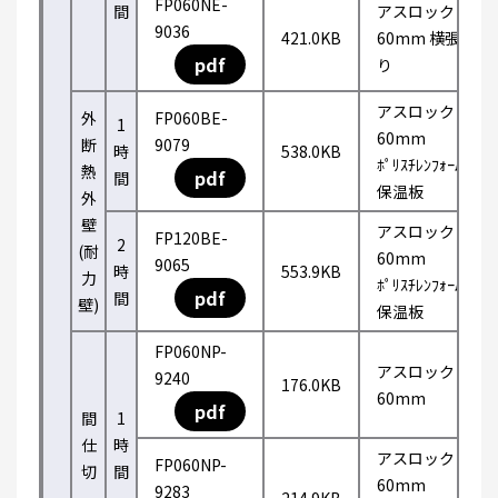
FP060NE-
間
アスロック
9036
421.0KB
60mm 横張
pdf
り
アスロック
外
FP060BE-
1
60mm
断
9079
時
538.0KB
ﾎﾟﾘｽﾁﾚﾝﾌｫｰﾑ
熱
pdf
間
保温板
外
壁
アスロック
FP120BE-
2
(耐
60mm
9065
時
553.9KB
力
ﾎﾟﾘｽﾁﾚﾝﾌｫｰﾑ
pdf
間
壁)
保温板
FP060NP-
アスロック
9240
176.0KB
60mm
pdf
間
1
仕
時
アスロック
FP060NP-
切
間
60mm
9283