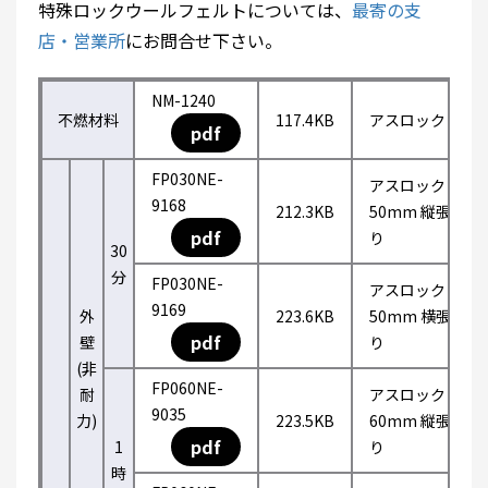
特殊ロックウールフェルトについては、
最寄の支
店・営業所
にお問合せ下さい。
NM-1240
不燃材料
117.4KB
アスロック
pdf
FP030NE-
アスロック
9168
212.3KB
50mm 縦張
pdf
り
30
分
FP030NE-
アスロック
9169
外
223.6KB
50mm 横張
pdf
壁
り
(非
FP060NE-
耐
アスロック
9035
力)
223.5KB
60mm 縦張
pdf
1
り
時