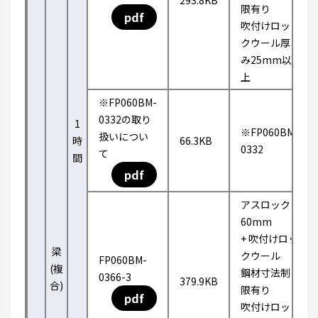
293.8KB
限有り
pdf
吹付けロッ
クウール厚
み25mm以
上
※FP060BM-
0332の取り
1
※FP060BM-
扱いについ
時
66.3KB
0332
て
間
pdf
アスロック
60mm
+ 吹付けロッ
梁
クウール
FP060BM-
(複
鋼材寸法制
0366-3
379.9KB
合)
限有り
pdf
吹付けロッ