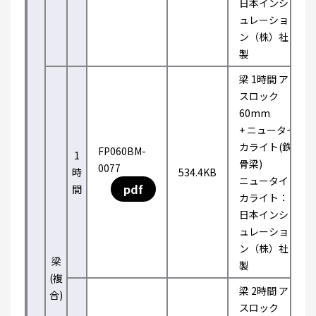
日本インシ
ュレーショ
ン（株）社
製
梁 1時間 ア
スロック
60mm
+ ニュータイ
カライト(鉄
FP060BM-
1
骨梁)
0077
時
534.4KB
ニュータイ
pdf
間
カライト：
日本インシ
ュレーショ
ン（株）社
梁
製
(複
梁 2時間 ア
合)
スロック