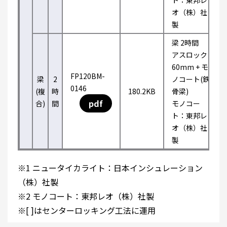
ト：東邦レ
オ（株）社
製
梁 2時間
アスロック
60mm + モ
FP120BM-
梁
2
ノコート(鉄
0146
(複
時
180.2KB
骨梁)
pdf
合)
間
モノコー
ト：東邦レ
オ（株）社
製
※1 ニュータイカライト：日本インシュレーション
（株）社製
※2 モノコート：東邦レオ（株）社製
※[ ]はセンターロッキング工法に運用