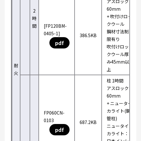
アスロック
60mm
2
+ 吹付けロッ
時
クウール
間
[FP120BM-
鋼材寸法制
0405-1]
386.5KB
限有り
pdf
吹付けロッ
クウール厚
み45mm以
耐
上
火
柱 1時間
アスロック
60mm
+ ニュータイ
カライト(鋼
FP060CN-
管柱)
0103
687.2KB
ニュータイ
pdf
カライト：