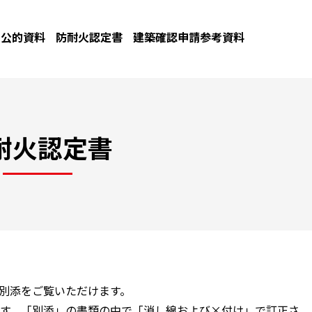
公的資料
防耐火認定書
建築確認申請参考資料
耐火認定書
と別添をご覧いただけます。
す。「別添」の書類の中で「消し線および×付け」で訂正さ