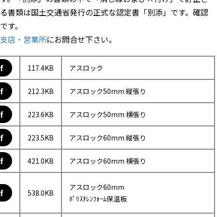
る書類は国土交通省発行の正式な認定書「別添」です。確認
です。
支店・営業所
にお問合せ下さい。
f
117.4KB
アスロック
f
212.3KB
アスロック50mm 縦張り
f
223.6KB
アスロック50mm 横張り
f
223.5KB
アスロック60mm 縦張り
f
421.0KB
アスロック60mm 横張り
アスロック60mm
f
538.0KB
ﾎﾟﾘｽﾁﾚﾝﾌｫｰﾑ保温板