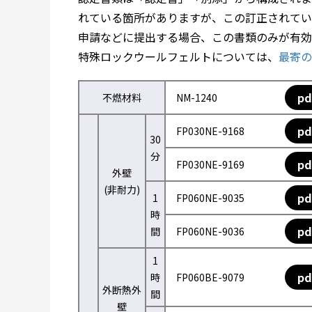
れている箇所がありますが、この訂正されてい
申請などに提出する場合、この書類のみが有効
特殊ロックウールフェルトについては、
最寄の
pd
不燃材料
NM-1240
pd
FP030NE-9168
30
分
pd
FP030NE-9169
外壁
(非耐力)
pd
1
FP060NE-9035
時
pd
間
FP060NE-9036
1
pd
時
FP060BE-9079
外断熱外
間
壁