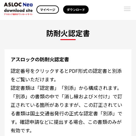
Togg
マイページ
ダウンロード
navi
防耐火認定書
アスロックの防耐火認定書
認定番号をクリックするとPDF形式の認定書と別添
をご覧いただけます。
認定書類は「認定書」「別添」から構成されます。
「別添」の書類の中で「消し線および×付け」で訂
正されている箇所がありますが、この訂正されてい
る書類は国土交通省発行の正式な認定書「別添」で
す。確認申請などに提出する場合、この書類のみが
有効です。