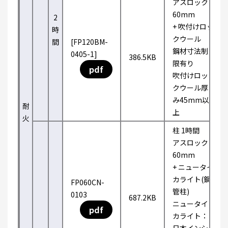
アスロック
60mm
2
+ 吹付けロッ
時
クウール
間
[FP120BM-
鋼材寸法制
0405-1]
386.5KB
限有り
pdf
吹付けロッ
クウール厚
み45mm以
耐
上
火
柱 1時間
アスロック
60mm
+ ニュータイ
カライト(鋼
FP060CN-
管柱)
0103
687.2KB
ニュータイ
pdf
カライト：