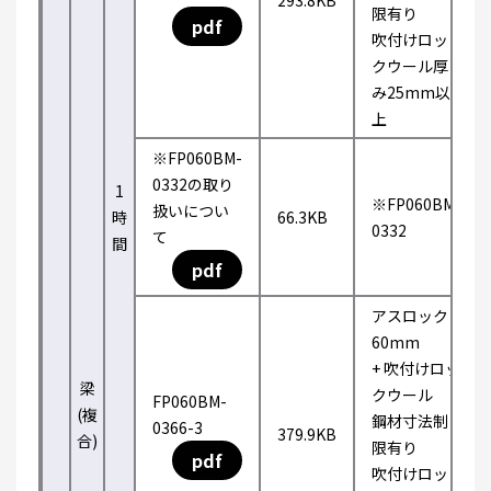
293.8KB
限有り
pdf
吹付けロッ
クウール厚
み25mm以
上
※FP060BM-
0332の取り
1
※FP060BM-
扱いについ
時
66.3KB
0332
て
間
pdf
アスロック
60mm
+ 吹付けロッ
梁
クウール
FP060BM-
(複
鋼材寸法制
0366-3
379.9KB
合)
限有り
pdf
吹付けロッ