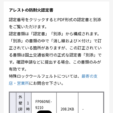
アレストの防耐火認定書
認定番号をクリックするとPDF形式の認定書と別添
をご覧いただけます。
認定書類は「認定書」「別添」から構成されます。
「別添」の書類の中で「消し線および×付け」で訂
正されている箇所がありますが、この訂正されてい
る書類は国土交通省発行の正式な認定書「別添」で
す。確認申請などに提出する場合、この書類のみが
有効です。
特殊ロックウールフェルトについては、
最寄の支
店・営業所
にお問合せ下さい。
外
FP060NE-
壁
1
9210
(非
時
208.2KB
-