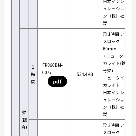
日本インシ
ュレーショ
ン（株）社
製
梁 1時間 ア
スロック
60mm
+ ニュータイ
カライト(鉄
FP060BM-
1
骨梁)
0077
時
534.4KB
ニュータイ
pdf
間
カライト：
日本インシ
ュレーショ
ン（株）社
梁
製
(複
梁 2時間 ア
合)
スロック