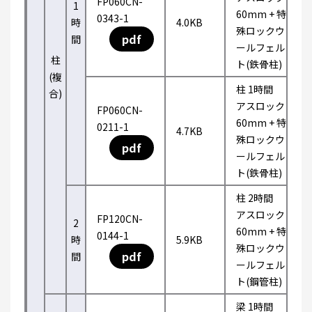
FP060CN-
1
60mm + 特
0343-1
時
4.0KB
殊ロックウ
pdf
間
ールフェル
柱
ト(鉄骨柱)
(複
柱 1時間
合)
アスロック
FP060CN-
60mm + 特
0211-1
4.7KB
殊ロックウ
pdf
ールフェル
ト(鉄骨柱)
柱 2時間
アスロック
FP120CN-
2
60mm + 特
0144-1
時
5.9KB
殊ロックウ
pdf
間
ールフェル
ト(鋼管柱)
梁 1時間