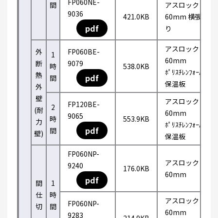
FP060NE-
間
アスロック
9036
421.0KB
60mm 横張
pdf
り
アスロック
外
FP060BE-
1
60mm
断
9079
時
538.0KB
ﾎﾟﾘｽﾁﾚﾝﾌｫｰﾑ
熱
pdf
間
保温板
外
壁
アスロック
FP120BE-
2
(耐
60mm
9065
時
553.9KB
力
ﾎﾟﾘｽﾁﾚﾝﾌｫｰﾑ
pdf
間
壁)
保温板
FP060NP-
アスロック
9240
176.0KB
60mm
pdf
間
1
仕
時
アスロック
FP060NP-
切
間
60mm
9283