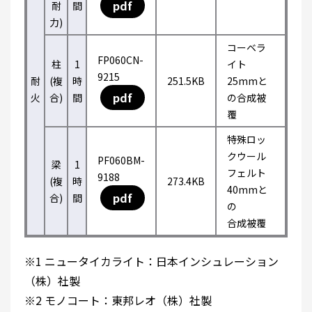
pdf
耐
間
力)
コーベラ
FP060CN-
柱
1
イト
9215
耐
(複
時
251.5KB
25mmと
pdf
火
合)
間
の合成被
覆
特殊ロッ
クウール
PF060BM-
梁
1
フェルト
9188
(複
時
273.4KB
40mmと
pdf
合)
間
の
合成被覆
※1 ニュータイカライト：日本インシュレーション
（株）社製
※2 モノコート：東邦レオ（株）社製