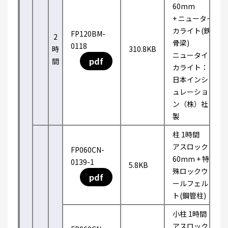
60mm
+ ニュータイ
カライト(鉄
FP120BM-
2
骨梁)
0118
時
310.8KB
ニュータイ
pdf
間
カライト：
日本インシ
ュレーショ
ン（株）社
製
柱 1時間
アスロック
FP060CN-
60mm + 特
0139-1
5.8KB
殊ロックウ
pdf
ールフェル
ト(鋼管柱)
小柱 1時間
アスロック