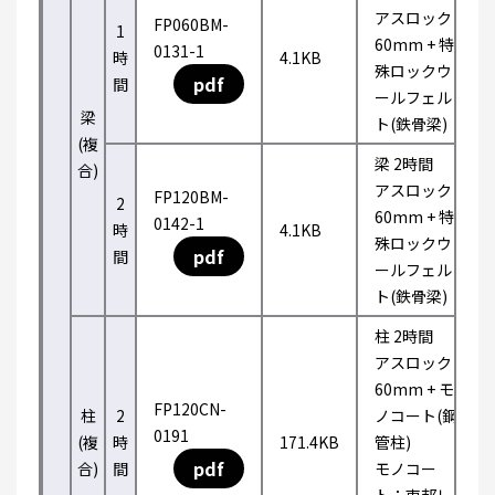
アスロック
FP060BM-
1
60mm + 特
0131-1
時
4.1KB
殊ロックウ
pdf
間
ールフェル
梁
ト(鉄骨梁)
(複
梁 2時間
合)
アスロック
FP120BM-
2
60mm + 特
0142-1
時
4.1KB
殊ロックウ
pdf
間
ールフェル
ト(鉄骨梁)
柱 2時間
アスロック
60mm + モ
FP120CN-
柱
2
ノコート(鋼
0191
(複
時
171.4KB
管柱)
pdf
合)
間
モノコー