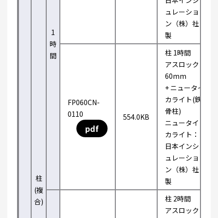
日本インシ
ュレーショ
ン（株）社
1
製
時
柱 1時間
間
アスロック
60mm
+ ニュータイ
カライト(鉄
FP060CN-
骨柱)
0110
554.0KB
ニュータイ
pdf
カライト：
日本インシ
ュレーショ
ン（株）社
柱
製
(複
柱 2時間
合)
アスロック