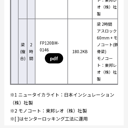
ト：東邦レ
オ（株）社
製
梁 2時間
アスロック
60mm + モ
FP120BM-
梁
2
ノコート(鉄
0146
(複
時
180.2KB
骨梁)
pdf
合)
間
モノコー
ト：東邦レ
オ（株）社
製
※1 ニュータイカライト：日本インシュレーション
（株）社製
※2 モノコート：東邦レオ（株）社製
※[ ]はセンターロッキング工法に運用