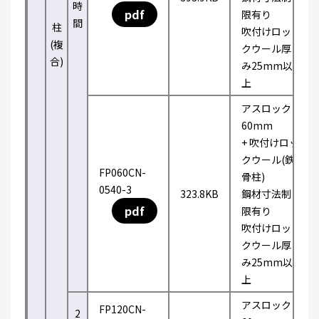
時
pdf
限有り
間
柱
吹付けロッ
(複
クウール厚
合)
み25mm以
上
アスロック
60mm
+ 吹付けロッ
クウール(鉄
FP060CN-
骨柱)
0540-3
323.8KB
鋼材寸法制
pdf
限有り
吹付けロッ
クウール厚
み25mm以
上
アスロック
FP120CN-
2