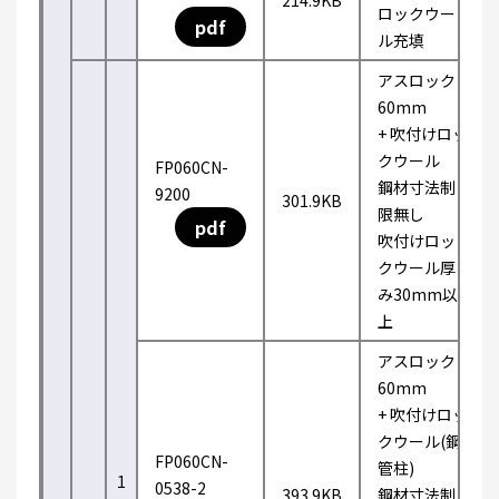
214.9KB
ロックウー
pdf
ル充填
アスロック
60mm
+ 吹付けロッ
クウール
FP060CN-
鋼材寸法制
9200
301.9KB
限無し
pdf
吹付けロッ
クウール厚
み30mm以
上
アスロック
60mm
+ 吹付けロッ
クウール(鋼
FP060CN-
管柱)
1
0538-2
393.9KB
鋼材寸法制