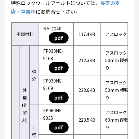
特殊ロックウールフェルトについては、
最寄の支
店・営業所
にお問合せ下さい。
NM-1240
不燃材料
117.4KB
アスロック
pdf
FP030NE-
アスロック
9168
212.3KB
50mm 縦張
pdf
り
30
分
FP030NE-
アスロック
9169
外
223.6KB
50mm 横張
pdf
壁
り
(非
FP060NE-
耐
アスロック
9035
力)
223.5KB
60mm 縦張
pdf
1
り
時