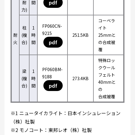
pdf
耐
間
力)
コーベラ
FP060CN-
柱
1
イト
9215
耐
(複
時
251.5KB
25mmと
pdf
火
合)
間
の合成被
覆
特殊ロッ
クウール
PF060BM-
梁
1
フェルト
9188
(複
時
273.4KB
40mmと
pdf
合)
間
の
合成被覆
※1 ニュータイカライト：日本インシュレーション
（株）社製
※2 モノコート：東邦レオ（株）社製