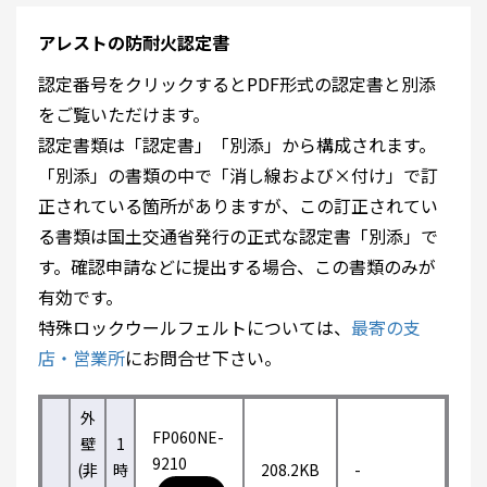
アレストの防耐火認定書
認定番号をクリックするとPDF形式の認定書と別添
をご覧いただけます。
認定書類は「認定書」「別添」から構成されます。
「別添」の書類の中で「消し線および×付け」で訂
正されている箇所がありますが、この訂正されてい
る書類は国土交通省発行の正式な認定書「別添」で
す。確認申請などに提出する場合、この書類のみが
有効です。
特殊ロックウールフェルトについては、
最寄の支
店・営業所
にお問合せ下さい。
外
FP060NE-
壁
1
9210
(非
時
208.2KB
-