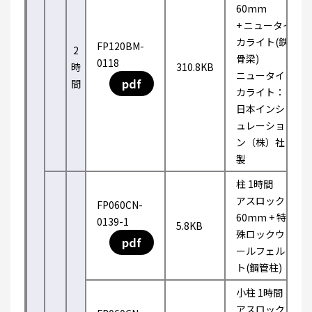
60mm
+ ニュータイ
カライト(鉄
FP120BM-
2
骨梁)
0118
時
310.8KB
ニュータイ
pdf
間
カライト：
日本インシ
ュレーショ
ン（株）社
製
柱 1時間
アスロック
FP060CN-
60mm + 特
0139-1
5.8KB
殊ロックウ
pdf
ールフェル
ト(鋼管柱)
小柱 1時間
アスロック