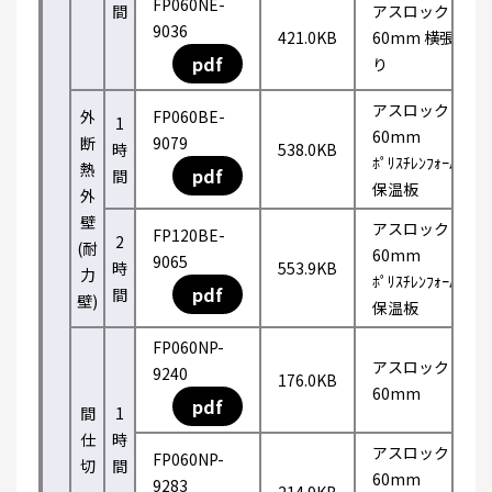
FP060NE-
間
アスロック
9036
421.0KB
60mm 横張
pdf
り
アスロック
外
FP060BE-
1
60mm
断
9079
時
538.0KB
ﾎﾟﾘｽﾁﾚﾝﾌｫｰﾑ
熱
pdf
間
保温板
外
壁
アスロック
FP120BE-
2
(耐
60mm
9065
時
553.9KB
力
ﾎﾟﾘｽﾁﾚﾝﾌｫｰﾑ
pdf
間
壁)
保温板
FP060NP-
アスロック
9240
176.0KB
60mm
pdf
間
1
仕
時
アスロック
FP060NP-
切
間
60mm
9283