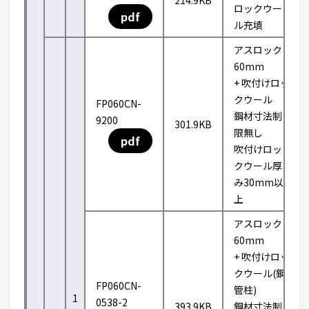
214.9KB
ロックウー
pdf
ル充填
アスロック
60mm
+ 吹付けロッ
クウール
FP060CN-
鋼材寸法制
9200
301.9KB
限無し
pdf
吹付けロッ
クウール厚
み30mm以
上
アスロック
60mm
+ 吹付けロッ
クウール(鋼
FP060CN-
管柱)
1
0538-2
393.9KB
鋼材寸法制