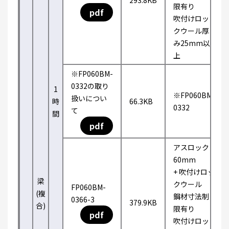
293.8KB
限有り
pdf
吹付けロッ
クウール厚
み25mm以
上
※FP060BM-
0332の取り
1
※FP060BM-
扱いについ
時
66.3KB
0332
て
間
pdf
アスロック
60mm
+ 吹付けロッ
梁
クウール
FP060BM-
(複
鋼材寸法制
0366-3
379.9KB
合)
限有り
pdf
吹付けロッ