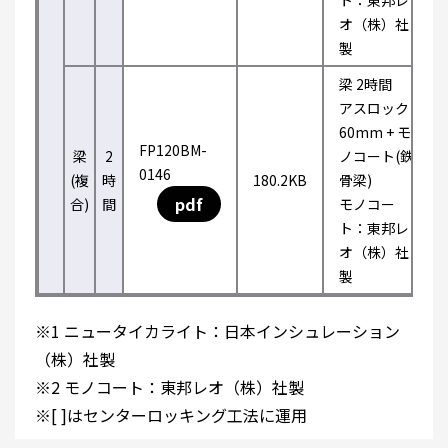
ト：東邦レ
オ（株）社
製
梁 2時間
アスロック
60mm + モ
FP120BM-
梁
2
ノコート(鉄
0146
(複
時
180.2KB
骨梁)
pdf
合)
間
モノコー
ト：東邦レ
オ（株）社
製
※1 ニュータイカライト：日本インシュレーション
（株）社製
※2 モノコート：東邦レオ（株）社製
※[ ]はセンターロッキング工法に運用