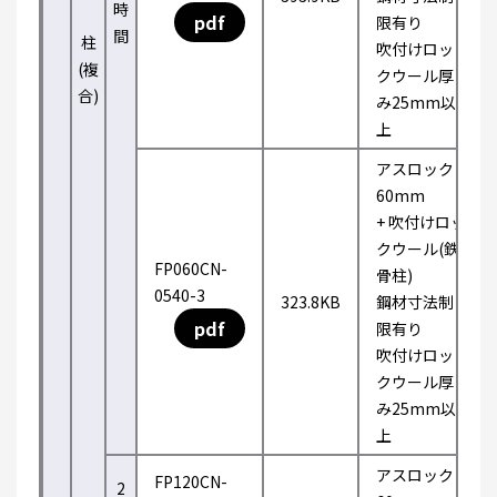
時
pdf
限有り
間
柱
吹付けロッ
(複
クウール厚
合)
み25mm以
上
アスロック
60mm
+ 吹付けロッ
クウール(鉄
FP060CN-
骨柱)
0540-3
323.8KB
鋼材寸法制
pdf
限有り
吹付けロッ
クウール厚
み25mm以
上
アスロック
FP120CN-
2