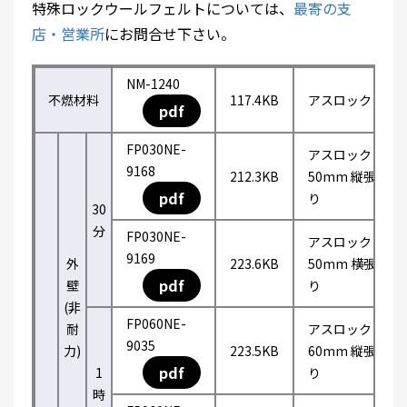
特殊ロックウールフェルトについては、
最寄の支
店・営業所
にお問合せ下さい。
NM-1240
不燃材料
117.4KB
アスロック
pdf
FP030NE-
アスロック
9168
212.3KB
50mm 縦張
pdf
り
30
分
FP030NE-
アスロック
9169
外
223.6KB
50mm 横張
pdf
壁
り
(非
FP060NE-
耐
アスロック
9035
力)
223.5KB
60mm 縦張
pdf
1
り
時