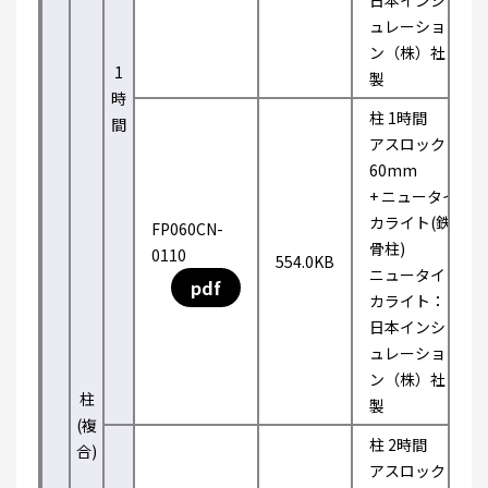
日本インシ
ュレーショ
ン（株）社
1
製
時
柱 1時間
間
アスロック
60mm
+ ニュータイ
カライト(鉄
FP060CN-
骨柱)
0110
554.0KB
ニュータイ
pdf
カライト：
日本インシ
ュレーショ
ン（株）社
柱
製
(複
柱 2時間
合)
アスロック