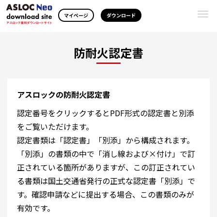
Togg
マイページ
ダウンロード
navi
防耐火認定書
アスロックの防耐火認定書
認定番号をクリックするとPDF形式の認定書と別添
をご覧いただけます。
認定書類は「認定書」「別添」から構成されます。
「別添」の書類の中で「消し線および×付け」で訂
正されている箇所がありますが、この訂正されてい
る書類は国土交通省発行の正式な認定書「別添」で
す。確認申請などに提出する場合、この書類のみが
有効です。