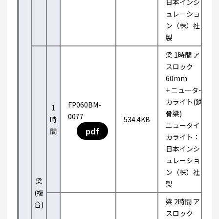
日本インシ
ュレーショ
ン（株）社
製
梁 1時間 ア
スロック
60mm
+ ニュータイ
カライト(鉄
FP060BM-
1
骨梁)
0077
時
534.4KB
ニュータイ
pdf
間
カライト：
日本インシ
ュレーショ
ン（株）社
梁
製
(複
梁 2時間 ア
合)
スロック