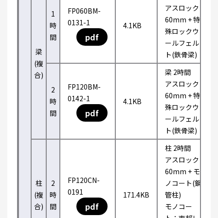
アスロック
FP060BM-
1
60mm + 特
0131-1
時
4.1KB
殊ロックウ
pdf
間
ールフェル
梁
ト(鉄骨梁)
(複
梁 2時間
合)
アスロック
FP120BM-
2
60mm + 特
0142-1
時
4.1KB
殊ロックウ
pdf
間
ールフェル
ト(鉄骨梁)
柱 2時間
アスロック
60mm + モ
FP120CN-
柱
2
ノコート(鋼
0191
(複
時
171.4KB
管柱)
pdf
合)
間
モノコー