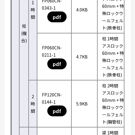
FP060CN-
1
60mm + 特
0343-1
時
4.0KB
殊ロックウ
pdf
間
ールフェル
柱
ト(鉄骨柱)
(複
柱 1時間
合)
アスロック
FP060CN-
60mm + 特
0211-1
4.7KB
殊ロックウ
pdf
ールフェル
ト(鉄骨柱)
柱 2時間
アスロック
FP120CN-
2
60mm + 特
0144-1
時
5.9KB
殊ロックウ
pdf
間
ールフェル
ト(鋼管柱)
梁 1時間