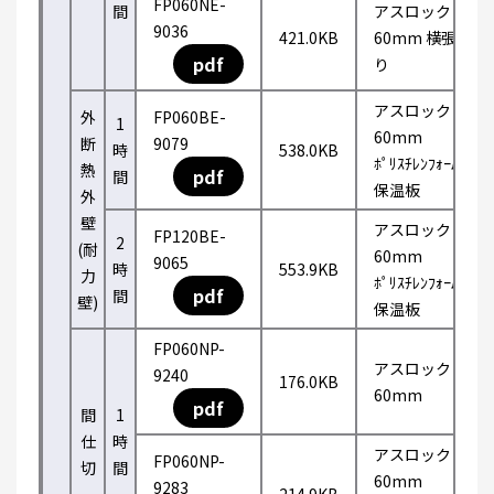
FP060NE-
間
アスロック
9036
421.0KB
60mm 横張
pdf
り
アスロック
外
FP060BE-
1
60mm
断
9079
時
538.0KB
ﾎﾟﾘｽﾁﾚﾝﾌｫｰﾑ
熱
pdf
間
保温板
外
壁
アスロック
FP120BE-
2
(耐
60mm
9065
時
553.9KB
力
ﾎﾟﾘｽﾁﾚﾝﾌｫｰﾑ
pdf
間
壁)
保温板
FP060NP-
アスロック
9240
176.0KB
60mm
pdf
間
1
仕
時
アスロック
FP060NP-
切
間
60mm
9283