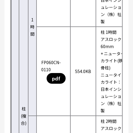
日本インシ
ュレーショ
ン（株）社
1
製
時
柱 1時間
間
アスロック
60mm
+ ニュータイ
カライト(鉄
FP060CN-
骨柱)
0110
554.0KB
ニュータイ
pdf
カライト：
日本インシ
ュレーショ
ン（株）社
柱
製
(複
柱 2時間
合)
アスロック