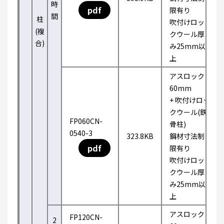
時
pdf
限有り
間
柱
吹付けロッ
(複
クウール厚
合)
み25mm以
上
アスロック
60mm
+ 吹付けロッ
クウール(鉄
FP060CN-
骨柱)
0540-3
323.8KB
鋼材寸法制
pdf
限有り
吹付けロッ
クウール厚
み25mm以
上
アスロック
FP120CN-
2