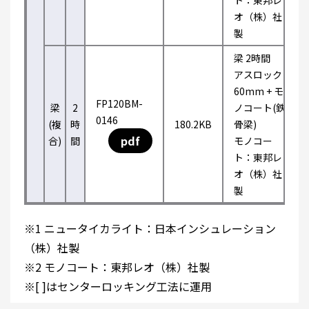
ト：東邦レ
オ（株）社
製
梁 2時間
アスロック
60mm + モ
FP120BM-
梁
2
ノコート(鉄
0146
(複
時
180.2KB
骨梁)
pdf
合)
間
モノコー
ト：東邦レ
オ（株）社
製
※1 ニュータイカライト：日本インシュレーション
（株）社製
※2 モノコート：東邦レオ（株）社製
※[ ]はセンターロッキング工法に運用