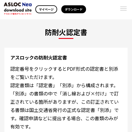
Togg
マイページ
ダウンロード
navi
防耐火認定書
アスロックの防耐火認定書
認定番号をクリックするとPDF形式の認定書と別添
をご覧いただけます。
認定書類は「認定書」「別添」から構成されます。
「別添」の書類の中で「消し線および×付け」で訂
正されている箇所がありますが、この訂正されてい
る書類は国土交通省発行の正式な認定書「別添」で
す。確認申請などに提出する場合、この書類のみが
有効です。