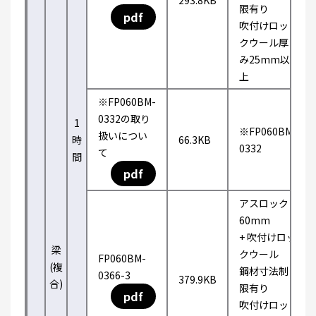
293.8KB
限有り
pdf
吹付けロッ
クウール厚
み25mm以
上
※FP060BM-
0332の取り
1
※FP060BM-
扱いについ
時
66.3KB
0332
て
間
pdf
アスロック
60mm
+ 吹付けロッ
梁
クウール
FP060BM-
(複
鋼材寸法制
0366-3
379.9KB
合)
限有り
pdf
吹付けロッ