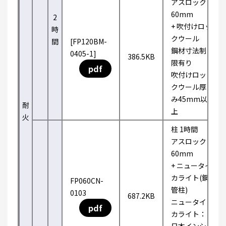
アスロック
60mm
2
+ 吹付けロッ
時
クウール
間
[FP120BM-
鋼材寸法制
0405-1]
386.5KB
限有り
pdf
吹付けロッ
クウール厚
み45mm以
耐
上
火
柱 1時間
アスロック
60mm
+ ニュータイ
カライト(鋼
FP060CN-
管柱)
0103
687.2KB
ニュータイ
pdf
カライト：