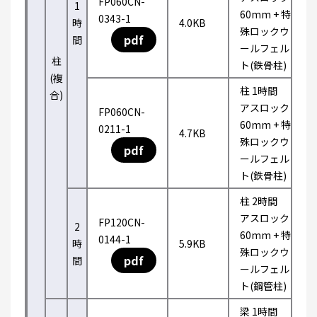
FP060CN-
1
60mm + 特
0343-1
時
4.0KB
殊ロックウ
pdf
間
ールフェル
柱
ト(鉄骨柱)
(複
柱 1時間
合)
アスロック
FP060CN-
60mm + 特
0211-1
4.7KB
殊ロックウ
pdf
ールフェル
ト(鉄骨柱)
柱 2時間
アスロック
FP120CN-
2
60mm + 特
0144-1
時
5.9KB
殊ロックウ
pdf
間
ールフェル
ト(鋼管柱)
梁 1時間