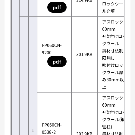
214.9KB
ロックウー
pdf
ル充填
アスロック
60mm
+ 吹付けロッ
クウール
FP060CN-
鋼材寸法制
9200
301.9KB
限無し
pdf
吹付けロッ
クウール厚
み30mm以
上
アスロック
60mm
+ 吹付けロッ
クウール(鋼
FP060CN-
管柱)
1
0538-2
393.9KB
鋼材寸法制