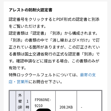
アレストの防耐火認定書
認定番号をクリックするとPDF形式の認定書と別添
をご覧いただけます。
認定書類は「認定書」「別添」から構成されます。
「別添」の書類の中で「消し線および×付け」で訂
正されている箇所がありますが、この訂正されてい
る書類は国土交通省発行の正式な認定書「別添」で
す。確認申請などに提出する場合、この書類のみが
有効です。
特殊ロックウールフェルトについては、
最寄の支
店・営業所
にお問合せ下さい。
外
FP060NE-
壁
1
9210
(非
時
208.2KB
-