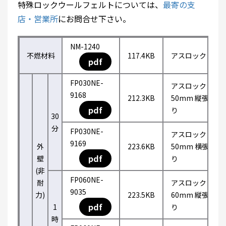
特殊ロックウールフェルトについては、
最寄の支
店・営業所
にお問合せ下さい。
NM-1240
不燃材料
117.4KB
アスロック
pdf
FP030NE-
アスロック
9168
212.3KB
50mm 縦張
pdf
り
30
分
FP030NE-
アスロック
9169
外
223.6KB
50mm 横張
pdf
壁
り
(非
FP060NE-
耐
アスロック
9035
力)
223.5KB
60mm 縦張
pdf
1
り
時