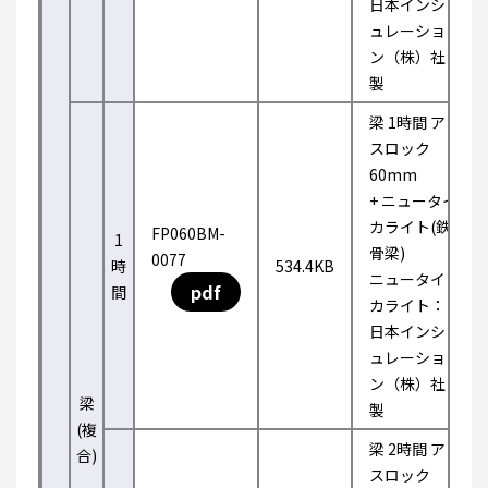
日本インシ
ュレーショ
ン（株）社
製
梁 1時間 ア
スロック
60mm
+ ニュータイ
カライト(鉄
FP060BM-
1
骨梁)
0077
時
534.4KB
ニュータイ
pdf
間
カライト：
日本インシ
ュレーショ
ン（株）社
梁
製
(複
梁 2時間 ア
合)
スロック