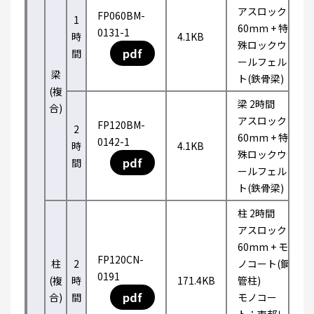
アスロック
FP060BM-
1
60mm + 特
0131-1
時
4.1KB
殊ロックウ
pdf
間
ールフェル
梁
ト(鉄骨梁)
(複
梁 2時間
合)
アスロック
FP120BM-
2
60mm + 特
0142-1
時
4.1KB
殊ロックウ
pdf
間
ールフェル
ト(鉄骨梁)
柱 2時間
アスロック
60mm + モ
FP120CN-
柱
2
ノコート(鋼
0191
(複
時
171.4KB
管柱)
pdf
合)
間
モノコー