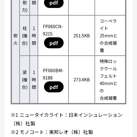
pdf
耐
間
力)
コーベラ
FP060CN-
柱
1
イト
9215
耐
(複
時
251.5KB
25mmと
pdf
火
合)
間
の合成被
覆
特殊ロッ
クウール
PF060BM-
梁
1
フェルト
9188
(複
時
273.4KB
40mmと
pdf
合)
間
の
合成被覆
※1 ニュータイカライト：日本インシュレーション
（株）社製
※2 モノコート：東邦レオ（株）社製