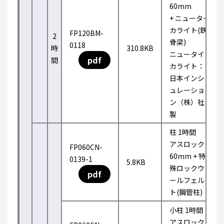
60mm
+ ニュータイ
カライト(鉄
FP120BM-
2
骨梁)
0118
時
310.8KB
ニュータイ
pdf
間
カライト：
日本インシ
ュレーショ
ン（株）社
製
柱 1時間
アスロック
FP060CN-
60mm + 特
0139-1
5.8KB
殊ロックウ
pdf
ールフェル
ト(鋼管柱)
小柱 1時間
アスロック