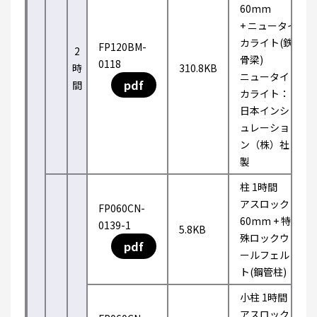
60mm
+ ニュータイ
カライト(鉄
FP120BM-
2
骨梁)
0118
時
310.8KB
ニュータイ
pdf
間
カライト：
日本インシ
ュレーショ
ン（株）社
製
柱 1時間
アスロック
FP060CN-
60mm + 特
0139-1
5.8KB
殊ロックウ
pdf
ールフェル
ト(鋼管柱)
小柱 1時間
アスロック