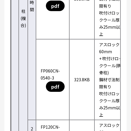
時
pdf
限有り
間
柱
吹付けロッ
(複
クウール厚
合)
み25mm以
上
アスロック
60mm
+ 吹付けロッ
クウール(鉄
FP060CN-
骨柱)
0540-3
323.8KB
鋼材寸法制
pdf
限有り
吹付けロッ
クウール厚
み25mm以
上
アスロック
FP120CN-
2