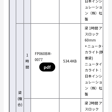
日本インシ
ュレーショ
ン（株）社
製
梁 1時間 ア
スロック
60mm
+ ニュータイ
カライト(鉄
FP060BM-
1
骨梁)
0077
時
534.4KB
ニュータイ
pdf
間
カライト：
日本インシ
ュレーショ
ン（株）社
梁
製
(複
梁 2時間 ア
合)
スロック