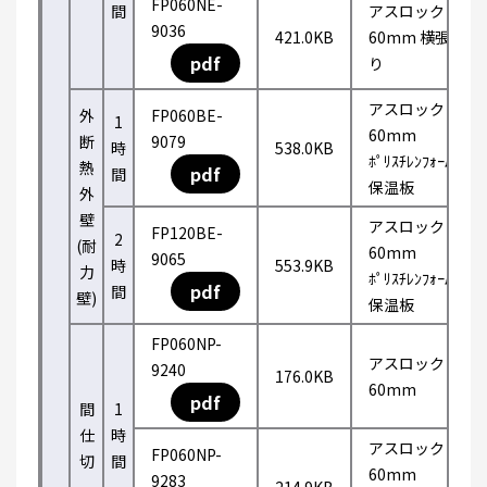
FP060NE-
間
アスロック
9036
421.0KB
60mm 横張
pdf
り
アスロック
外
FP060BE-
1
60mm
断
9079
時
538.0KB
ﾎﾟﾘｽﾁﾚﾝﾌｫｰﾑ
熱
pdf
間
保温板
外
壁
アスロック
FP120BE-
2
(耐
60mm
9065
時
553.9KB
力
ﾎﾟﾘｽﾁﾚﾝﾌｫｰﾑ
pdf
間
壁)
保温板
FP060NP-
アスロック
9240
176.0KB
60mm
pdf
間
1
仕
時
アスロック
FP060NP-
切
間
60mm
9283