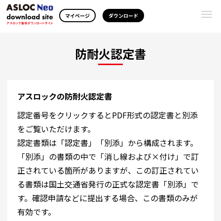
Togg
マイページ
ダウンロード
navi
防耐火認定書
アスロックの防耐火認定書
認定番号をクリックするとPDF形式の認定書と別添
をご覧いただけます。
認定書類は「認定書」「別添」から構成されます。
「別添」の書類の中で「消し線および×付け」で訂
正されている箇所がありますが、この訂正されてい
る書類は国土交通省発行の正式な認定書「別添」で
す。確認申請などに提出する場合、この書類のみが
有効です。