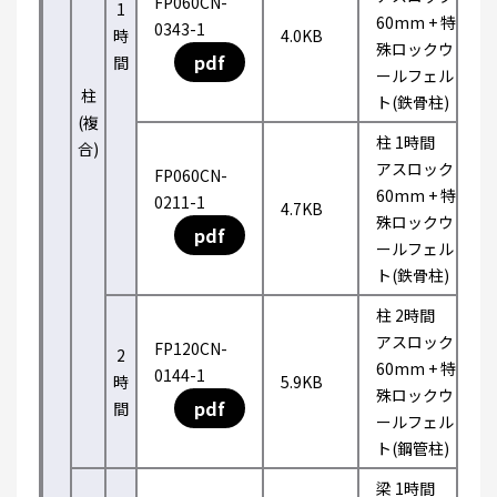
FP060CN-
1
60mm + 特
0343-1
時
4.0KB
殊ロックウ
pdf
間
ールフェル
柱
ト(鉄骨柱)
(複
柱 1時間
合)
アスロック
FP060CN-
60mm + 特
0211-1
4.7KB
殊ロックウ
pdf
ールフェル
ト(鉄骨柱)
柱 2時間
アスロック
FP120CN-
2
60mm + 特
0144-1
時
5.9KB
殊ロックウ
pdf
間
ールフェル
ト(鋼管柱)
梁 1時間