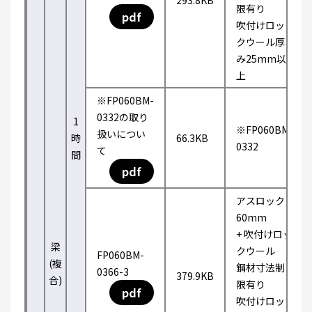
293.8KB
限有り
pdf
吹付けロッ
クウール厚
み25mm以
上
※FP060BM-
0332の取り
1
※FP060BM-
扱いについ
時
66.3KB
0332
て
間
pdf
アスロック
60mm
+ 吹付けロッ
梁
クウール
FP060BM-
(複
鋼材寸法制
0366-3
379.9KB
合)
限有り
pdf
吹付けロッ