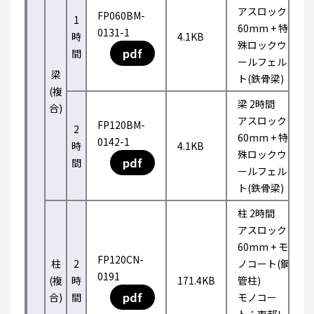
アスロック
FP060BM-
1
60mm + 特
0131-1
時
4.1KB
殊ロックウ
pdf
間
ールフェル
梁
ト(鉄骨梁)
(複
梁 2時間
合)
アスロック
FP120BM-
2
60mm + 特
0142-1
時
4.1KB
殊ロックウ
pdf
間
ールフェル
ト(鉄骨梁)
柱 2時間
アスロック
60mm + モ
FP120CN-
柱
2
ノコート(鋼
0191
(複
時
171.4KB
管柱)
pdf
合)
間
モノコー