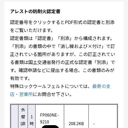
アレストの防耐火認定書
認定番号をクリックするとPDF形式の認定書と別添
をご覧いただけます。
認定書類は「認定書」「別添」から構成されます。
「別添」の書類の中で「消し線および×付け」で訂
正されている箇所がありますが、この訂正されてい
る書類は国土交通省発行の正式な認定書「別添」で
す。確認申請などに提出する場合、この書類のみが
有効です。
特殊ロックウールフェルトについては、
最寄の支
店・営業所
にお問合せ下さい。
外
FP060NE-
壁
1
9210
(非
時
208.2KB
-