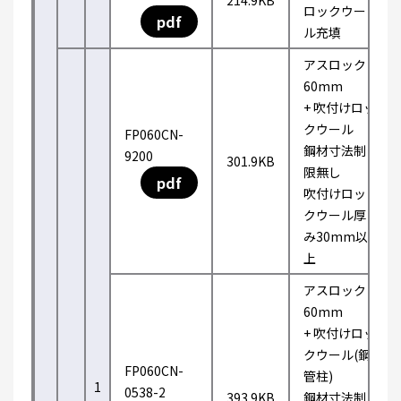
214.9KB
ロックウー
pdf
ル充填
アスロック
60mm
+ 吹付けロッ
クウール
FP060CN-
鋼材寸法制
9200
301.9KB
限無し
pdf
吹付けロッ
クウール厚
み30mm以
上
アスロック
60mm
+ 吹付けロッ
クウール(鋼
FP060CN-
管柱)
1
0538-2
393.9KB
鋼材寸法制