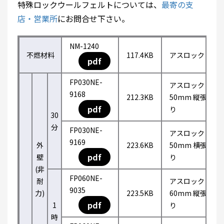
特殊ロックウールフェルトについては、
最寄の支
店・営業所
にお問合せ下さい。
NM-1240
不燃材料
117.4KB
アスロック
pdf
FP030NE-
アスロック
9168
212.3KB
50mm 縦張
pdf
り
30
分
FP030NE-
アスロック
9169
外
223.6KB
50mm 横張
pdf
壁
り
(非
FP060NE-
耐
アスロック
9035
力)
223.5KB
60mm 縦張
pdf
1
り
時