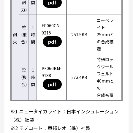
pdf
耐
間
力)
コーベラ
FP060CN-
柱
1
イト
9215
耐
(複
時
251.5KB
25mmと
pdf
火
合)
間
の合成被
覆
特殊ロッ
クウール
PF060BM-
梁
1
フェルト
9188
(複
時
273.4KB
40mmと
pdf
合)
間
の
合成被覆
※1 ニュータイカライト：日本インシュレーション
（株）社製
※2 モノコート：東邦レオ（株）社製