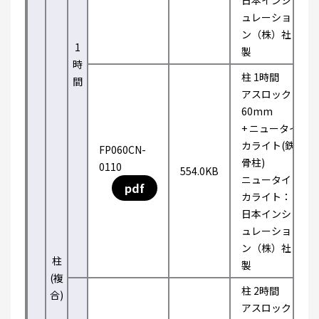
日本インシ
ュレーショ
ン（株）社
1
製
時
柱 1時間
間
アスロック
60mm
+ ニュータイ
カライト(鉄
FP060CN-
骨柱)
0110
554.0KB
ニュータイ
pdf
カライト：
日本インシ
ュレーショ
ン（株）社
柱
製
(複
柱 2時間
合)
アスロック