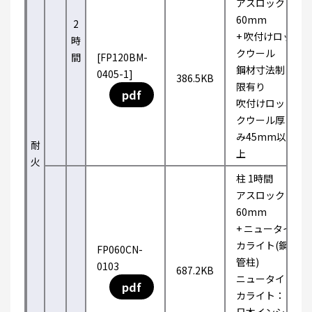
アスロック
60mm
2
+ 吹付けロッ
時
クウール
間
[FP120BM-
鋼材寸法制
0405-1]
386.5KB
限有り
pdf
吹付けロッ
クウール厚
み45mm以
耐
上
火
柱 1時間
アスロック
60mm
+ ニュータイ
カライト(鋼
FP060CN-
管柱)
0103
687.2KB
ニュータイ
pdf
カライト：