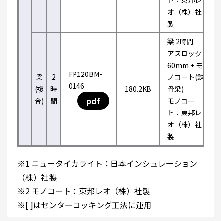
ト：東邦レ
オ（株）社
製
梁 2時間
アスロック
60mm + モ
FP120BM-
梁
2
ノコート(鉄
0146
(複
時
180.2KB
骨梁)
pdf
合)
間
モノコー
ト：東邦レ
オ（株）社
製
※1 ニュータイカライト：日本インシュレーション
（株）社製
※2 モノコート：東邦レオ（株）社製
※[ ]はセンターロッキング工法に運用