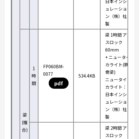
日本インシ
ュレーショ
ン（株）社
製
梁 1時間 ア
スロック
60mm
+ ニュータイ
カライト(鉄
FP060BM-
1
骨梁)
0077
時
534.4KB
ニュータイ
pdf
間
カライト：
日本インシ
ュレーショ
ン（株）社
梁
製
(複
梁 2時間 ア
合)
スロック