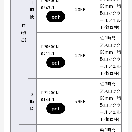
FP060CN-
1
60mm + 特
0343-1
時
4.0KB
殊ロックウ
pdf
間
ールフェル
柱
ト(鉄骨柱)
(複
柱 1時間
合)
アスロック
FP060CN-
60mm + 特
0211-1
4.7KB
殊ロックウ
pdf
ールフェル
ト(鉄骨柱)
柱 2時間
アスロック
FP120CN-
2
60mm + 特
0144-1
時
5.9KB
殊ロックウ
pdf
間
ールフェル
ト(鋼管柱)
梁 1時間