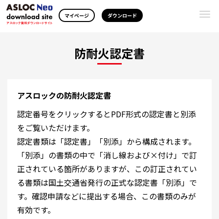
Togg
マイページ
ダウンロード
navi
防耐火認定書
アスロックの防耐火認定書
認定番号をクリックするとPDF形式の認定書と別添
をご覧いただけます。
認定書類は「認定書」「別添」から構成されます。
「別添」の書類の中で「消し線および×付け」で訂
正されている箇所がありますが、この訂正されてい
る書類は国土交通省発行の正式な認定書「別添」で
す。確認申請などに提出する場合、この書類のみが
有効です。