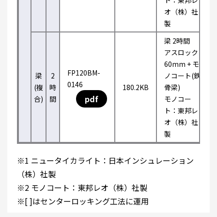
ト：東邦レ
オ（株）社
製
梁 2時間
アスロック
60mm + モ
FP120BM-
梁
2
ノコート(鉄
0146
(複
時
180.2KB
骨梁)
pdf
合)
間
モノコー
ト：東邦レ
オ（株）社
製
※1 ニュータイカライト：日本インシュレーション
（株）社製
※2 モノコート：東邦レオ（株）社製
※[ ]はセンターロッキング工法に運用