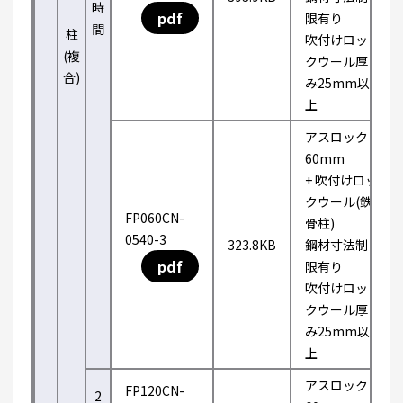
時
pdf
限有り
間
柱
吹付けロッ
(複
クウール厚
合)
み25mm以
上
アスロック
60mm
+ 吹付けロッ
クウール(鉄
FP060CN-
骨柱)
0540-3
323.8KB
鋼材寸法制
pdf
限有り
吹付けロッ
クウール厚
み25mm以
上
アスロック
FP120CN-
2