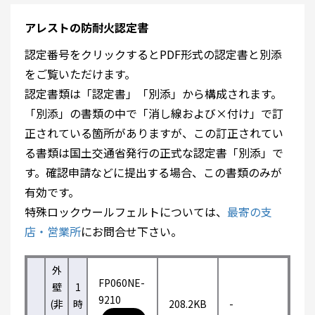
アレストの防耐火認定書
認定番号をクリックするとPDF形式の認定書と別添
をご覧いただけます。
認定書類は「認定書」「別添」から構成されます。
「別添」の書類の中で「消し線および×付け」で訂
正されている箇所がありますが、この訂正されてい
る書類は国土交通省発行の正式な認定書「別添」で
す。確認申請などに提出する場合、この書類のみが
有効です。
特殊ロックウールフェルトについては、
最寄の支
店・営業所
にお問合せ下さい。
外
FP060NE-
壁
1
9210
(非
時
208.2KB
-