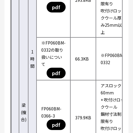
293.8KB
限有り
pdf
吹付けロッ
クウール厚
み25mm以
上
※FP060BM-
0332の取り
1
※FP060BM-
扱いについ
時
66.3KB
0332
て
間
pdf
アスロック
60mm
+ 吹付けロッ
梁
クウール
FP060BM-
(複
鋼材寸法制
0366-3
379.9KB
合)
限有り
pdf
吹付けロッ