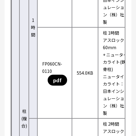
日本インシ
ュレーショ
ン（株）社
1
製
時
柱 1時間
間
アスロック
60mm
+ ニュータイ
カライト(鉄
FP060CN-
骨柱)
0110
554.0KB
ニュータイ
pdf
カライト：
日本インシ
ュレーショ
ン（株）社
柱
製
(複
柱 2時間
合)
アスロック