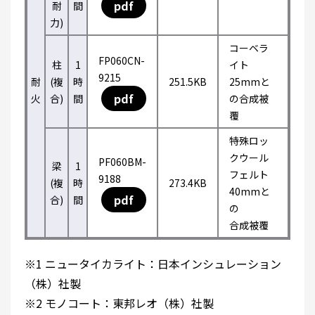
pdf
耐
間
力)
コーベラ
FP060CN-
柱
1
イト
9215
耐
(複
時
251.5KB
25mmと
pdf
火
合)
間
の合成被
覆
特殊ロッ
クウール
PF060BM-
梁
1
フェルト
9188
(複
時
273.4KB
40mmと
pdf
合)
間
の
合成被覆
※1 ニュータイカライト：日本インシュレーション
（株）社製
※2 モノコート：東邦レオ（株）社製