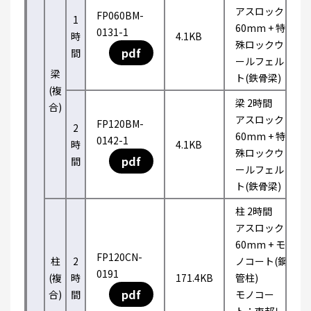
アスロック
FP060BM-
1
60mm + 特
0131-1
時
4.1KB
殊ロックウ
pdf
間
ールフェル
梁
ト(鉄骨梁)
(複
梁 2時間
合)
アスロック
FP120BM-
2
60mm + 特
0142-1
時
4.1KB
殊ロックウ
pdf
間
ールフェル
ト(鉄骨梁)
柱 2時間
アスロック
60mm + モ
FP120CN-
柱
2
ノコート(鋼
0191
(複
時
171.4KB
管柱)
pdf
合)
間
モノコー