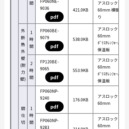
FP060NE-
間
アスロック
9036
421.0KB
60mm 横張
pdf
り
アスロック
外
FP060BE-
1
60mm
断
9079
時
538.0KB
ﾎﾟﾘｽﾁﾚﾝﾌｫｰﾑ
熱
pdf
間
保温板
外
壁
アスロック
FP120BE-
2
(耐
60mm
9065
時
553.9KB
力
ﾎﾟﾘｽﾁﾚﾝﾌｫｰﾑ
pdf
間
壁)
保温板
FP060NP-
アスロック
9240
176.0KB
60mm
pdf
間
1
仕
時
アスロック
FP060NP-
切
間
60mm
9283