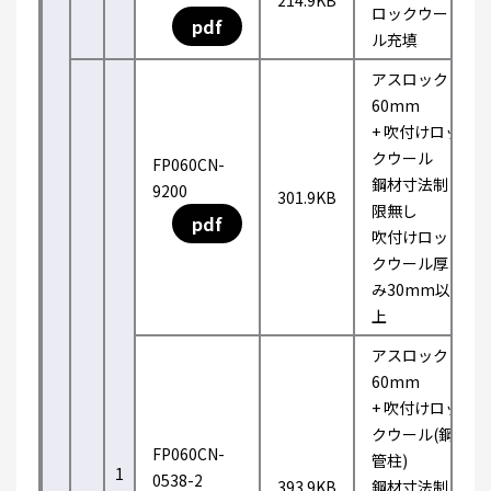
214.9KB
ロックウー
pdf
ル充填
アスロック
60mm
+ 吹付けロッ
クウール
FP060CN-
鋼材寸法制
9200
301.9KB
限無し
pdf
吹付けロッ
クウール厚
み30mm以
上
アスロック
60mm
+ 吹付けロッ
クウール(鋼
FP060CN-
管柱)
1
0538-2
393.9KB
鋼材寸法制