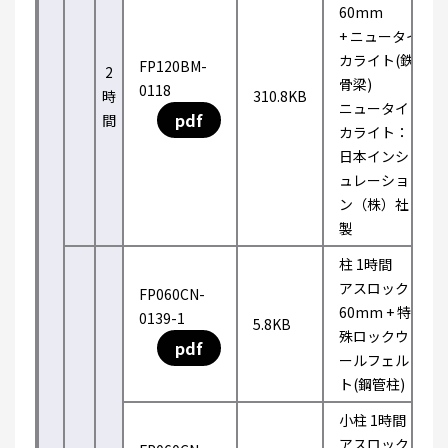
60mm
+ ニュータイ
カライト(鉄
FP120BM-
2
骨梁)
0118
時
310.8KB
ニュータイ
pdf
間
カライト：
日本インシ
ュレーショ
ン（株）社
製
柱 1時間
アスロック
FP060CN-
60mm + 特
0139-1
5.8KB
殊ロックウ
pdf
ールフェル
ト(鋼管柱)
小柱 1時間
アスロック