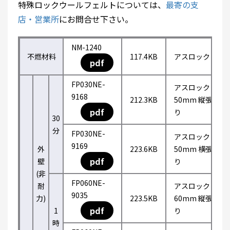
特殊ロックウールフェルトについては、
最寄の支
店・営業所
にお問合せ下さい。
NM-1240
不燃材料
117.4KB
アスロック
pdf
FP030NE-
アスロック
9168
212.3KB
50mm 縦張
pdf
り
30
分
FP030NE-
アスロック
9169
外
223.6KB
50mm 横張
pdf
壁
り
(非
FP060NE-
耐
アスロック
9035
力)
223.5KB
60mm 縦張
pdf
1
り
時