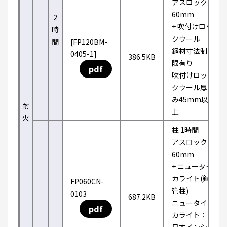
アスロック
60mm
2
+ 吹付けロッ
時
クウール
間
[FP120BM-
鋼材寸法制
0405-1]
386.5KB
限有り
pdf
吹付けロッ
クウール厚
み45mm以
耐
上
火
柱 1時間
アスロック
60mm
+ ニュータイ
カライト(鋼
FP060CN-
管柱)
0103
687.2KB
ニュータイ
pdf
カライト：