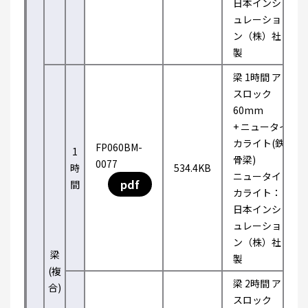
日本インシ
ュレーショ
ン（株）社
製
梁 1時間 ア
スロック
60mm
+ ニュータイ
カライト(鉄
FP060BM-
1
骨梁)
0077
時
534.4KB
ニュータイ
pdf
間
カライト：
日本インシ
ュレーショ
ン（株）社
梁
製
(複
梁 2時間 ア
合)
スロック