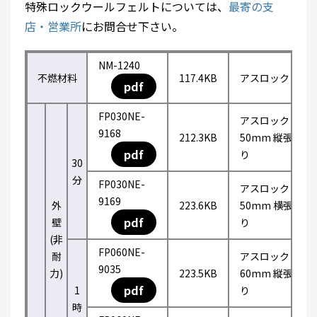
特殊ロックウールフェルトについては、
最寄の支
店・営業所
にお問合せ下さい。
NM-1240
不燃材料
117.4KB
アスロック
pdf
FP030NE-
アスロック
9168
212.3KB
50mm 縦張
pdf
り
30
分
FP030NE-
アスロック
9169
外
223.6KB
50mm 横張
pdf
壁
り
(非
FP060NE-
耐
アスロック
9035
力)
223.5KB
60mm 縦張
pdf
1
り
時