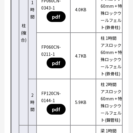
FP060CN-
1
60mm + 特
0343-1
時
4.0KB
殊ロックウ
pdf
間
ールフェル
柱
ト(鉄骨柱)
(複
柱 1時間
合)
アスロック
FP060CN-
60mm + 特
0211-1
4.7KB
殊ロックウ
pdf
ールフェル
ト(鉄骨柱)
柱 2時間
アスロック
FP120CN-
2
60mm + 特
0144-1
時
5.9KB
殊ロックウ
pdf
間
ールフェル
ト(鋼管柱)
梁 1時間