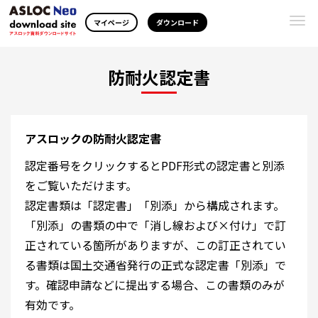
Togg
マイページ
ダウンロード
navi
防耐火認定書
アスロックの防耐火認定書
認定番号をクリックするとPDF形式の認定書と別添
をご覧いただけます。
認定書類は「認定書」「別添」から構成されます。
「別添」の書類の中で「消し線および×付け」で訂
正されている箇所がありますが、この訂正されてい
る書類は国土交通省発行の正式な認定書「別添」で
す。確認申請などに提出する場合、この書類のみが
有効です。