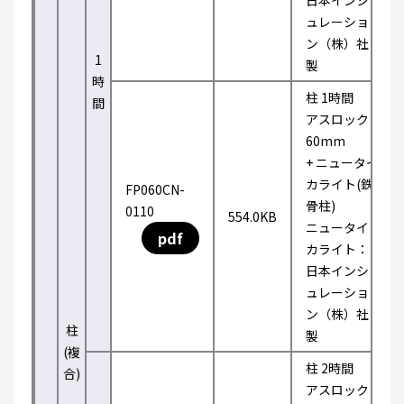
日本インシ
ュレーショ
ン（株）社
1
製
時
柱 1時間
間
アスロック
60mm
+ ニュータイ
カライト(鉄
FP060CN-
骨柱)
0110
554.0KB
ニュータイ
pdf
カライト：
日本インシ
ュレーショ
ン（株）社
柱
製
(複
柱 2時間
合)
アスロック