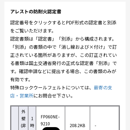
アレストの防耐火認定書
認定番号をクリックするとPDF形式の認定書と別添
をご覧いただけます。
認定書類は「認定書」「別添」から構成されます。
「別添」の書類の中で「消し線および×付け」で訂
正されている箇所がありますが、この訂正されてい
る書類は国土交通省発行の正式な認定書「別添」で
す。確認申請などに提出する場合、この書類のみが
有効です。
特殊ロックウールフェルトについては、
最寄の支
店・営業所
にお問合せ下さい。
外
FP060NE-
壁
1
9210
(非
時
208.2KB
-