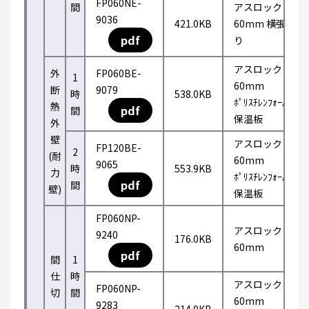
FP060NE-
間
アスロック
9036
421.0KB
60mm 横張
pdf
り
アスロック
外
FP060BE-
1
60mm
断
9079
時
538.0KB
ﾎﾟﾘｽﾁﾚﾝﾌｫｰﾑ
熱
pdf
間
保温板
外
壁
アスロック
FP120BE-
2
(耐
60mm
9065
時
553.9KB
力
ﾎﾟﾘｽﾁﾚﾝﾌｫｰﾑ
pdf
間
壁)
保温板
FP060NP-
アスロック
9240
176.0KB
60mm
pdf
間
1
仕
時
アスロック
FP060NP-
切
間
60mm
9283