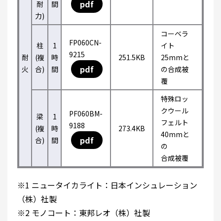
pdf
耐
間
力)
コーベラ
FP060CN-
柱
1
イト
9215
耐
(複
時
251.5KB
25mmと
pdf
火
合)
間
の合成被
覆
特殊ロッ
クウール
PF060BM-
梁
1
フェルト
9188
(複
時
273.4KB
40mmと
pdf
合)
間
の
合成被覆
※1 ニュータイカライト：日本インシュレーション
（株）社製
※2 モノコート：東邦レオ（株）社製