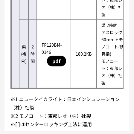
ト：東邦レ
オ（株）社
製
梁 2時間
アスロック
60mm + モ
FP120BM-
梁
2
ノコート(鉄
0146
(複
時
180.2KB
骨梁)
pdf
合)
間
モノコー
ト：東邦レ
オ（株）社
製
※1 ニュータイカライト：日本インシュレーション
（株）社製
※2 モノコート：東邦レオ（株）社製
※[ ]はセンターロッキング工法に運用