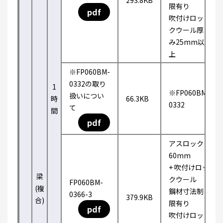
293.8KB
限有り
pdf
吹付けロッ
クウール厚
み25mm以
上
※FP060BM-
0332の取り
1
※FP060BM-
扱いについ
時
66.3KB
0332
て
間
pdf
アスロック
60mm
+ 吹付けロッ
梁
クウール
FP060BM-
(複
鋼材寸法制
0366-3
379.9KB
合)
限有り
pdf
吹付けロッ