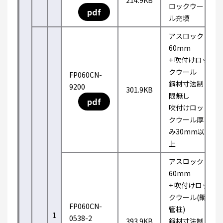
214.9KB
ロックウー
pdf
ル充填
アスロック
60mm
+ 吹付けロッ
クウール
FP060CN-
鋼材寸法制
9200
301.9KB
限無し
pdf
吹付けロッ
クウール厚
み30mm以
上
アスロック
60mm
+ 吹付けロッ
クウール(鋼
FP060CN-
管柱)
1
0538-2
393.9KB
鋼材寸法制