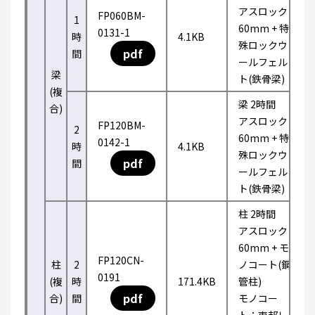
アスロック
FP060BM-
1
60mm + 特
0131-1
時
4.1KB
殊ロックウ
pdf
間
ールフェル
梁
ト(鉄骨梁)
(複
梁 2時間
合)
アスロック
FP120BM-
2
60mm + 特
0142-1
時
4.1KB
殊ロックウ
pdf
間
ールフェル
ト(鉄骨梁)
柱 2時間
アスロック
60mm + モ
FP120CN-
柱
2
ノコート(鋼
0191
(複
時
171.4KB
管柱)
pdf
合)
間
モノコー