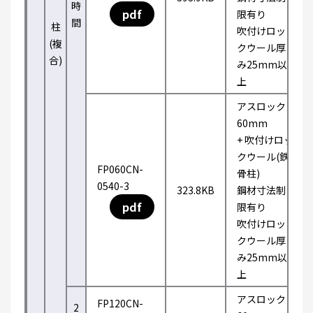
時
pdf
限有り
間
柱
吹付けロッ
(複
クウール厚
合)
み25mm以
上
アスロック
60mm
+ 吹付けロッ
クウール(鉄
FP060CN-
骨柱)
0540-3
323.8KB
鋼材寸法制
pdf
限有り
吹付けロッ
クウール厚
み25mm以
上
アスロック
FP120CN-
2