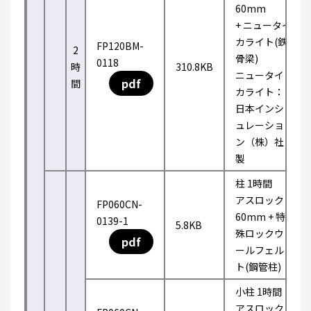
60mm
+ ニュータイ
カライト(鉄
FP120BM-
2
骨梁)
0118
時
310.8KB
ニュータイ
pdf
間
カライト：
日本インシ
ュレーショ
ン（株）社
製
柱 1時間
アスロック
FP060CN-
60mm + 特
0139-1
5.8KB
殊ロックウ
pdf
ールフェル
ト(鋼管柱)
小柱 1時間
アスロック