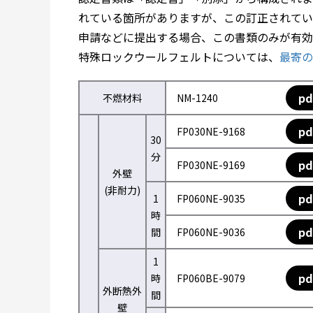
れている箇所がありますが、この訂正されてい
申請などに提出する場合、この書類のみが有効
特殊ロックウールフェルトについては、
最寄の
pd
不燃材料
NM-1240
pd
FP030NE-9168
30
分
pd
FP030NE-9169
外壁
(非耐力)
pd
1
FP060NE-9035
時
pd
間
FP060NE-9036
1
pd
時
FP060BE-9079
外断熱外
間
壁