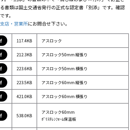
る書類は国土交通省発行の正式な認定書「別添」です。確認
です。
支店・営業所
にお問合せ下さい。
f
117.4KB
アスロック
f
212.3KB
アスロック50mm 縦張り
f
223.6KB
アスロック50mm 横張り
f
223.5KB
アスロック60mm 縦張り
f
421.0KB
アスロック60mm 横張り
アスロック60mm
f
538.0KB
ﾎﾟﾘｽﾁﾚﾝﾌｫｰﾑ保温板