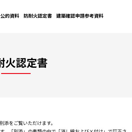
公的資料
防耐火認定書
建築確認申請参考資料
耐火認定書
と別添をご覧いただけます。
す。「別添」の書類の中で「消し線および×付け」で訂正さ