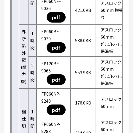
FP060NE-
間
アスロック
9036
421.0KB
60mm 横張
pdf
り
アスロック
外
FP060BE-
1
60mm
断
9079
時
538.0KB
ﾎﾟﾘｽﾁﾚﾝﾌｫｰﾑ
熱
pdf
間
保温板
外
壁
アスロック
FP120BE-
2
(耐
60mm
9065
時
553.9KB
力
ﾎﾟﾘｽﾁﾚﾝﾌｫｰﾑ
pdf
間
壁)
保温板
FP060NP-
アスロック
9240
176.0KB
60mm
pdf
間
1
仕
時
アスロック
FP060NP-
切
間
60mm
9283