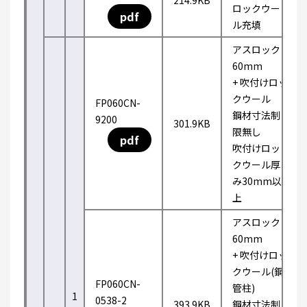
214.9KB
ロックウー
pdf
ル充填
アスロック
60mm
+ 吹付けロッ
クウール
FP060CN-
鋼材寸法制
9200
301.9KB
限無し
pdf
吹付けロッ
クウール厚
み30mm以
上
アスロック
60mm
+ 吹付けロッ
クウール(鋼
FP060CN-
管柱)
1
0538-2
393.9KB
鋼材寸法制