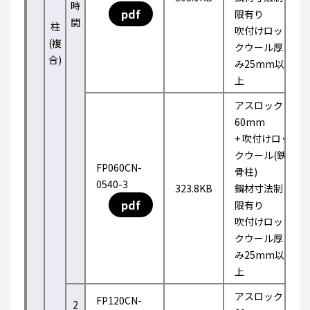
時
pdf
限有り
間
柱
吹付けロッ
(複
クウール厚
合)
み25mm以
上
アスロック
60mm
+ 吹付けロッ
クウール(鉄
FP060CN-
骨柱)
0540-3
323.8KB
鋼材寸法制
pdf
限有り
吹付けロッ
クウール厚
み25mm以
上
アスロック
FP120CN-
2