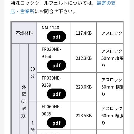
特殊ロックウールフェルトについては、
最寄の支
店・営業所
にお問合せ下さい。
NM-1240
不燃材料
117.4KB
アスロック
pdf
FP030NE-
アスロック
9168
212.3KB
50mm 縦張
pdf
り
30
分
FP030NE-
アスロック
9169
外
223.6KB
50mm 横張
pdf
壁
り
(非
FP060NE-
耐
アスロック
9035
力)
223.5KB
60mm 縦張
pdf
1
り
時