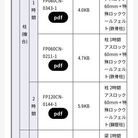
FP060CN-
1
60mm + 特
0343-1
時
4.0KB
殊ロックウ
pdf
間
ールフェル
柱
ト(鉄骨柱)
(複
柱 1時間
合)
アスロック
FP060CN-
60mm + 特
0211-1
4.7KB
殊ロックウ
pdf
ールフェル
ト(鉄骨柱)
柱 2時間
アスロック
FP120CN-
2
60mm + 特
0144-1
時
5.9KB
殊ロックウ
pdf
間
ールフェル
ト(鋼管柱)
梁 1時間