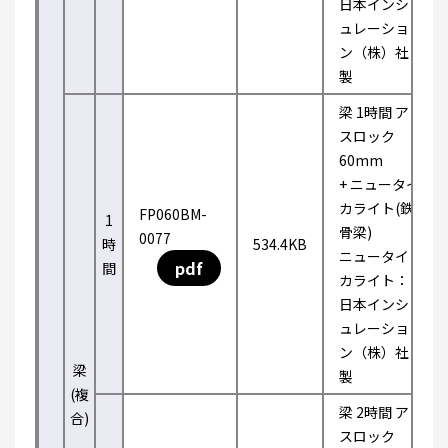
日本インシ
ュレーショ
ン（株）社
製
梁 1時間 ア
スロック
60mm
+ ニュータイ
カライト(鉄
FP060BM-
1
骨梁)
0077
時
534.4KB
ニュータイ
pdf
間
カライト：
日本インシ
ュレーショ
ン（株）社
梁
製
(複
梁 2時間 ア
合)
スロック