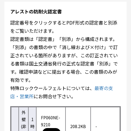
アレストの防耐火認定書
認定番号をクリックするとPDF形式の認定書と別添
をご覧いただけます。
認定書類は「認定書」「別添」から構成されます。
「別添」の書類の中で「消し線および×付け」で訂
正されている箇所がありますが、この訂正されてい
る書類は国土交通省発行の正式な認定書「別添」で
す。確認申請などに提出する場合、この書類のみが
有効です。
特殊ロックウールフェルトについては、
最寄の支
店・営業所
にお問合せ下さい。
外
FP060NE-
壁
1
9210
(非
時
208.2KB
-