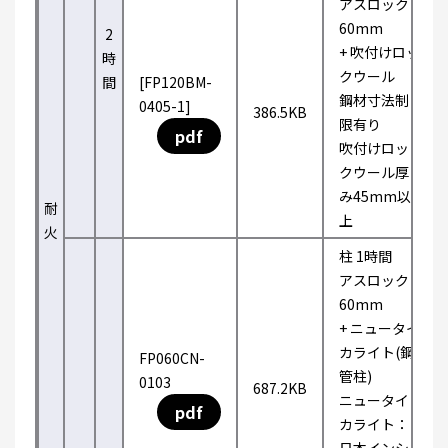
アスロック
60mm
2
+ 吹付けロッ
時
クウール
間
[FP120BM-
鋼材寸法制
0405-1]
386.5KB
限有り
pdf
吹付けロッ
クウール厚
み45mm以
耐
上
火
柱 1時間
アスロック
60mm
+ ニュータイ
カライト(鋼
FP060CN-
管柱)
0103
687.2KB
ニュータイ
pdf
カライト：