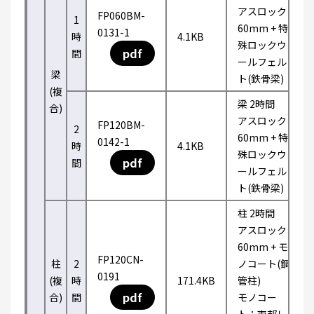
アスロック
FP060BM-
1
60mm + 特
0131-1
時
4.1KB
殊ロックウ
pdf
間
ールフェル
梁
ト(鉄骨梁)
(複
梁 2時間
合)
アスロック
FP120BM-
2
60mm + 特
0142-1
時
4.1KB
殊ロックウ
pdf
間
ールフェル
ト(鉄骨梁)
柱 2時間
アスロック
60mm + モ
FP120CN-
柱
2
ノコート(鋼
0191
(複
時
171.4KB
管柱)
pdf
合)
間
モノコー