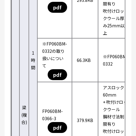
293.8KB
限有り
pdf
吹付けロッ
クウール厚
み25mm以
上
※FP060BM-
0332の取り
1
※FP060BM-
扱いについ
時
66.3KB
0332
て
間
pdf
アスロック
60mm
+ 吹付けロッ
梁
クウール
FP060BM-
(複
鋼材寸法制
0366-3
379.9KB
合)
限有り
pdf
吹付けロッ