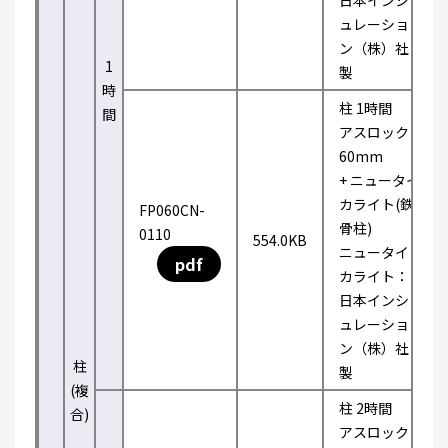
日本インシ
ュレーショ
ン（株）社
1
製
時
柱 1時間
間
アスロック
60mm
+ ニュータイ
カライト(鉄
FP060CN-
骨柱)
0110
554.0KB
ニュータイ
pdf
カライト：
日本インシ
ュレーショ
ン（株）社
柱
製
(複
柱 2時間
合)
アスロック