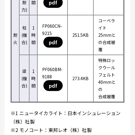
pdf
耐
間
力)
コーベラ
FP060CN-
柱
1
イト
9215
耐
(複
時
251.5KB
25mmと
pdf
火
合)
間
の合成被
覆
特殊ロッ
クウール
PF060BM-
梁
1
フェルト
9188
(複
時
273.4KB
40mmと
pdf
合)
間
の
合成被覆
※1 ニュータイカライト：日本インシュレーション
（株）社製
※2 モノコート：東邦レオ（株）社製