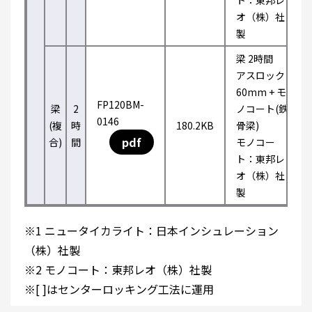
ト：東邦レ
オ（株）社
製
梁 2時間
アスロック
60mm + モ
FP120BM-
梁
2
ノコート(鉄
0146
(複
時
180.2KB
骨梁)
pdf
合)
間
モノコー
ト：東邦レ
オ（株）社
製
※1 ニュータイカライト：日本インシュレーション
（株）社製
※2 モノコート：東邦レオ（株）社製
※[ ]はセンターロッキング工法に運用