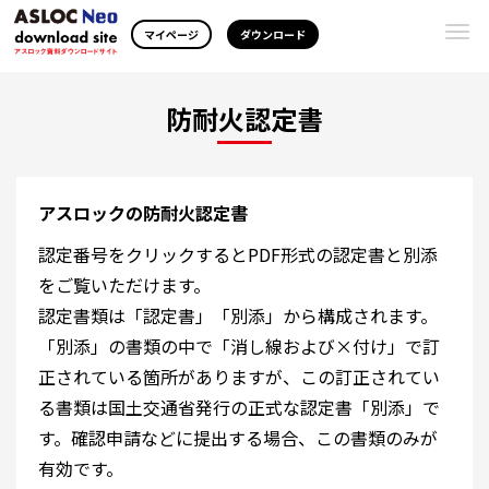
Togg
マイページ
ダウンロード
navi
防耐火認定書
アスロックの防耐火認定書
認定番号をクリックするとPDF形式の認定書と別添
をご覧いただけます。
認定書類は「認定書」「別添」から構成されます。
「別添」の書類の中で「消し線および×付け」で訂
正されている箇所がありますが、この訂正されてい
る書類は国土交通省発行の正式な認定書「別添」で
す。確認申請などに提出する場合、この書類のみが
有効です。