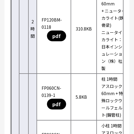
60mm
+ ニュータイ
カライト(鉄
FP120BM-
2
骨梁)
0118
時
310.8KB
ニュータイ
pdf
間
カライト：
日本インシ
ュレーショ
ン（株）社
製
柱 1時間
アスロック
FP060CN-
60mm + 特
0139-1
5.8KB
殊ロックウ
pdf
ールフェル
ト(鋼管柱)
小柱 1時間
アスロック