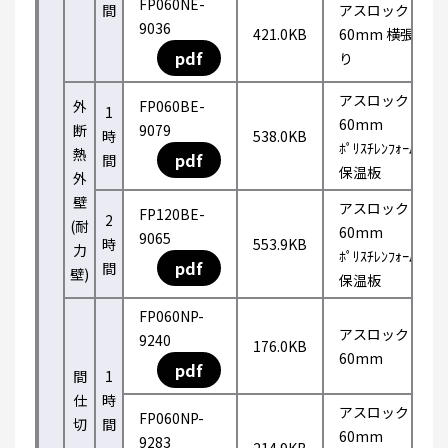
FP060NE-
間
アスロック
9036
421.0KB
60mm 横張
pdf
り
アスロック
外
FP060BE-
1
60mm
断
9079
時
538.0KB
ﾎﾟﾘｽﾁﾚﾝﾌｫｰﾑ
熱
pdf
間
保温板
外
壁
アスロック
FP120BE-
2
(耐
60mm
9065
時
553.9KB
力
ﾎﾟﾘｽﾁﾚﾝﾌｫｰﾑ
pdf
間
壁)
保温板
FP060NP-
アスロック
9240
176.0KB
60mm
pdf
間
1
仕
時
アスロック
FP060NP-
切
間
60mm
9283