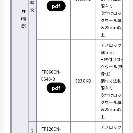
時
pdf
限有り
間
柱
吹付けロッ
(複
クウール厚
合)
み25mm以
上
アスロック
60mm
+ 吹付けロッ
クウール(鉄
FP060CN-
骨柱)
0540-3
323.8KB
鋼材寸法制
pdf
限有り
吹付けロッ
クウール厚
み25mm以
上
アスロック
FP120CN-
2