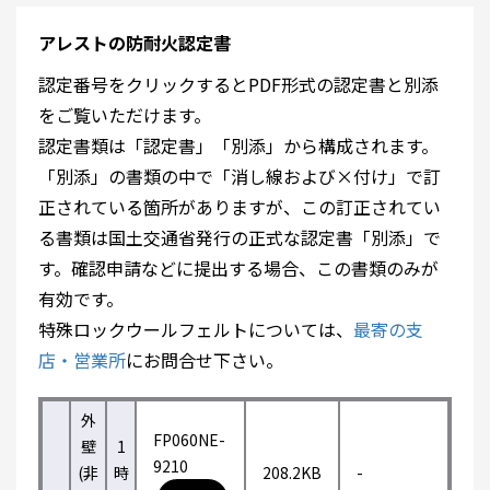
アレストの防耐火認定書
認定番号をクリックするとPDF形式の認定書と別添
をご覧いただけます。
認定書類は「認定書」「別添」から構成されます。
「別添」の書類の中で「消し線および×付け」で訂
正されている箇所がありますが、この訂正されてい
る書類は国土交通省発行の正式な認定書「別添」で
す。確認申請などに提出する場合、この書類のみが
有効です。
特殊ロックウールフェルトについては、
最寄の支
店・営業所
にお問合せ下さい。
外
FP060NE-
壁
1
9210
(非
時
208.2KB
-