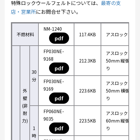
特殊ロックウールフェルトについては、
最寄の支
店・営業所
にお問合せ下さい。
NM-1240
不燃材料
117.4KB
アスロック
pdf
FP030NE-
アスロック
9168
212.3KB
50mm 縦張
pdf
り
30
分
FP030NE-
アスロック
9169
外
223.6KB
50mm 横張
pdf
壁
り
(非
FP060NE-
耐
アスロック
9035
力)
223.5KB
60mm 縦張
pdf
1
り
時