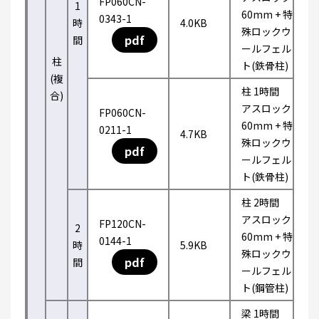
FP060CN-
1
60mm + 特
0343-1
時
4.0KB
殊ロックウ
pdf
間
ールフェル
柱
ト(鉄骨柱)
(複
柱 1時間
合)
アスロック
FP060CN-
60mm + 特
0211-1
4.7KB
殊ロックウ
pdf
ールフェル
ト(鉄骨柱)
柱 2時間
アスロック
FP120CN-
2
60mm + 特
0144-1
時
5.9KB
殊ロックウ
pdf
間
ールフェル
ト(鋼管柱)
梁 1時間