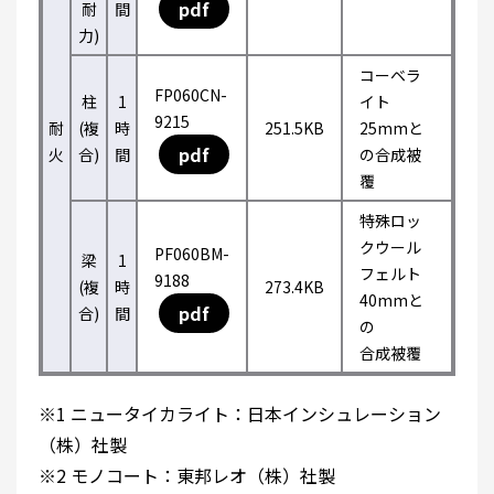
pdf
耐
間
力)
コーベラ
FP060CN-
柱
1
イト
9215
耐
(複
時
251.5KB
25mmと
pdf
火
合)
間
の合成被
覆
特殊ロッ
クウール
PF060BM-
梁
1
フェルト
9188
(複
時
273.4KB
40mmと
pdf
合)
間
の
合成被覆
※1 ニュータイカライト：日本インシュレーション
（株）社製
※2 モノコート：東邦レオ（株）社製