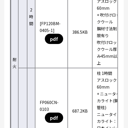
アスロック
60mm
2
+ 吹付けロッ
時
クウール
間
[FP120BM-
鋼材寸法制
0405-1]
386.5KB
限有り
pdf
吹付けロッ
クウール厚
み45mm以
耐
上
火
柱 1時間
アスロック
60mm
+ ニュータイ
カライト(鋼
FP060CN-
管柱)
0103
687.2KB
ニュータイ
pdf
カライト：