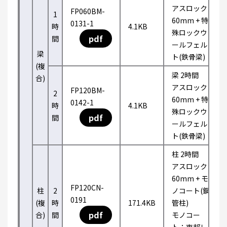
アスロック
FP060BM-
1
60mm + 特
0131-1
時
4.1KB
殊ロックウ
pdf
間
ールフェル
梁
ト(鉄骨梁)
(複
梁 2時間
合)
アスロック
FP120BM-
2
60mm + 特
0142-1
時
4.1KB
殊ロックウ
pdf
間
ールフェル
ト(鉄骨梁)
柱 2時間
アスロック
60mm + モ
FP120CN-
柱
2
ノコート(鋼
0191
(複
時
171.4KB
管柱)
pdf
合)
間
モノコー