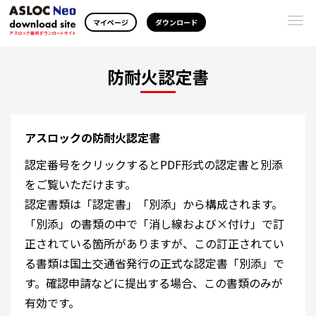
Togg
マイページ
ダウンロード
navi
防耐火認定書
アスロックの防耐火認定書
認定番号をクリックするとPDF形式の認定書と別添
をご覧いただけます。
認定書類は「認定書」「別添」から構成されます。
「別添」の書類の中で「消し線および×付け」で訂
正されている箇所がありますが、この訂正されてい
る書類は国土交通省発行の正式な認定書「別添」で
す。確認申請などに提出する場合、この書類のみが
有効です。