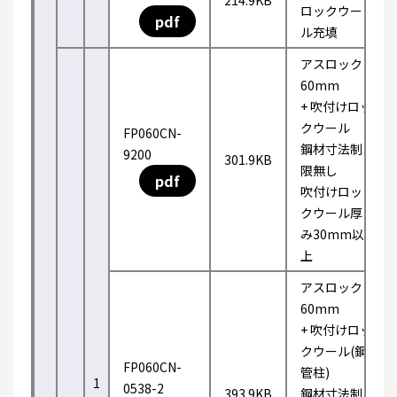
214.9KB
ロックウー
pdf
ル充填
アスロック
60mm
+ 吹付けロッ
クウール
FP060CN-
鋼材寸法制
9200
301.9KB
限無し
pdf
吹付けロッ
クウール厚
み30mm以
上
アスロック
60mm
+ 吹付けロッ
クウール(鋼
FP060CN-
管柱)
1
0538-2
393.9KB
鋼材寸法制