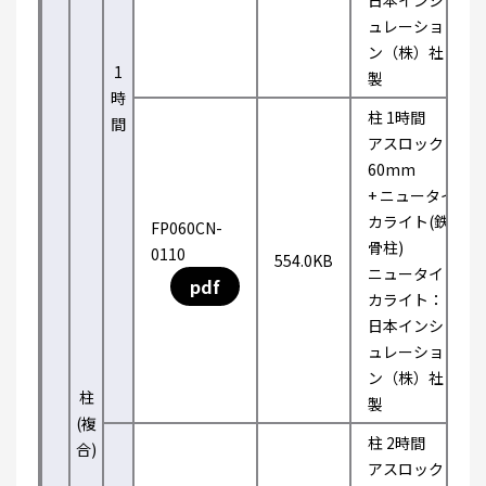
日本インシ
ュレーショ
ン（株）社
1
製
時
柱 1時間
間
アスロック
60mm
+ ニュータイ
カライト(鉄
FP060CN-
骨柱)
0110
554.0KB
ニュータイ
pdf
カライト：
日本インシ
ュレーショ
ン（株）社
柱
製
(複
柱 2時間
合)
アスロック