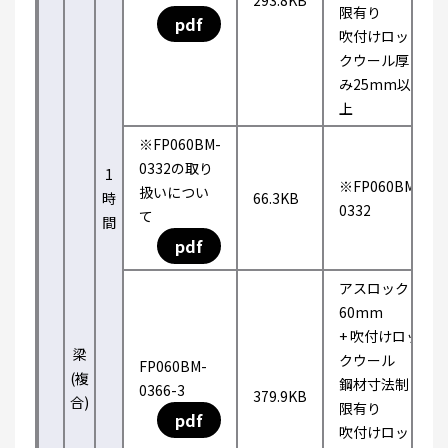
293.8KB
限有り
pdf
吹付けロッ
クウール厚
み25mm以
上
※FP060BM-
0332の取り
1
※FP060BM-
扱いについ
時
66.3KB
0332
て
間
pdf
アスロック
60mm
+ 吹付けロッ
梁
クウール
FP060BM-
(複
鋼材寸法制
0366-3
379.9KB
合)
限有り
pdf
吹付けロッ