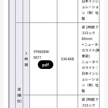
日本インシ
ュレーショ
ン（株）社
製
梁 1時間 ア
スロック
60mm
+ ニュータイ
カライト(鉄
FP060BM-
1
骨梁)
0077
時
534.4KB
ニュータイ
pdf
間
カライト：
日本インシ
ュレーショ
ン（株）社
梁
製
(複
梁 2時間 ア
合)
スロック