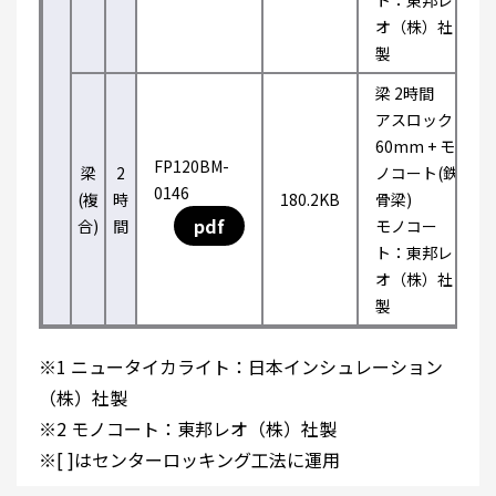
ト：東邦レ
オ（株）社
製
梁 2時間
アスロック
60mm + モ
FP120BM-
梁
2
ノコート(鉄
0146
(複
時
180.2KB
骨梁)
pdf
合)
間
モノコー
ト：東邦レ
オ（株）社
製
※1 ニュータイカライト：日本インシュレーション
（株）社製
※2 モノコート：東邦レオ（株）社製
※[ ]はセンターロッキング工法に運用