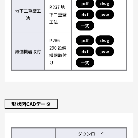
pdf
dwg
P.237 地
地下二重壁工
下二重壁
dxf
jww
法
工法
一式
P.286-
pdf
dwg
290 設備
設備機器取付
dxf
jww
機器取付
け
一式
形状図CADデータ
ダウンロード