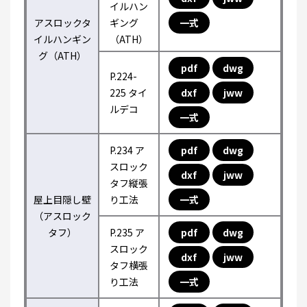
イルハン
アスロックタ
ギング
一式
イルハンギン
（ATH）
グ（ATH）
pdf
dwg
P.224-
225 タイ
dxf
jww
ルデコ
一式
P.234 ア
pdf
dwg
スロック
dxf
jww
タフ縦張
屋上目隠し壁
り工法
一式
（アスロック
タフ）
P.235 ア
pdf
dwg
スロック
dxf
jww
タフ横張
り工法
一式