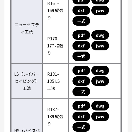
P.161-
169 縦張
dxf
jww
り
一式
ニューセフテ
ィ工法
pdf
dwg
P.170-
177 横張
dxf
jww
り
一式
pdf
dwg
LS（レイバー
P.181-
セイビング）
185 LS
dxf
jww
工法
工法
一式
pdf
dwg
P.187-
189 縦張
dxf
jww
り
一式
HS（ハイスペ