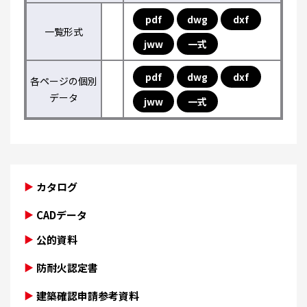
pdf
dwg
dxf
一覧形式
jww
一式
pdf
dwg
dxf
各ページの個別
データ
jww
一式
カタログ
CADデータ
公的資料
防耐火認定書
建築確認申請参考資料