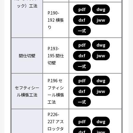
ック）工法
pdf
dwg
P.190-
192 横張
dxf
jww
り
一式
pdf
dwg
P.193-
間仕切壁
195 間仕
dxf
jww
切壁
一式
P.196 セ
pdf
dwg
セフティシー
フティシ
dxf
jww
ル横張工法
ール横張
工法
一式
P.226-
227 アス
pdf
dwg
ロックタ
dxf
jww