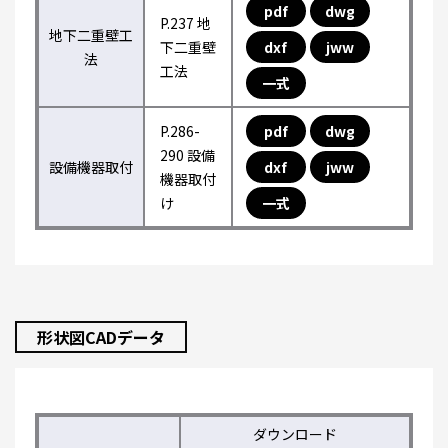
pdf
dwg
P.237 地
地下二重壁工
下二重壁
dxf
jww
法
工法
一式
P.286-
pdf
dwg
290 設備
設備機器取付
dxf
jww
機器取付
け
一式
形状図CADデータ
ダウンロード