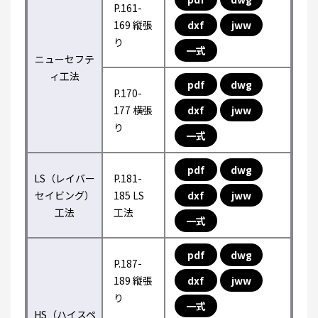
P.161-
169 縦張
dxf
jww
り
一式
ニューセフテ
ィ工法
pdf
dwg
P.170-
177 横張
dxf
jww
り
一式
pdf
dwg
LS（レイバー
P.181-
セイビング）
185 LS
dxf
jww
工法
工法
一式
pdf
dwg
P.187-
189 縦張
dxf
jww
り
一式
HS（ハイスペ