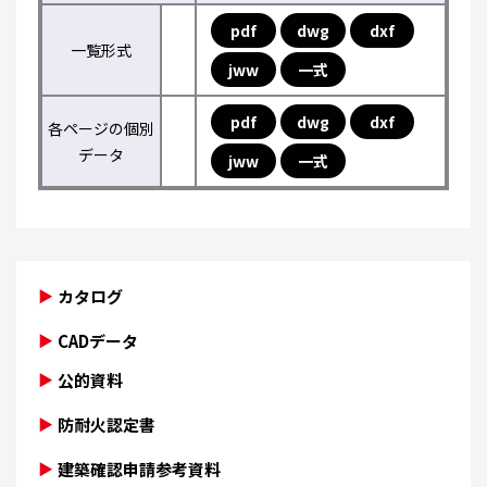
pdf
dwg
dxf
一覧形式
jww
一式
pdf
dwg
dxf
各ページの個別
データ
jww
一式
カタログ
CADデータ
公的資料
防耐火認定書
建築確認申請参考資料