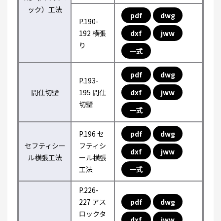
ック）工法
pdf
dwg
P.190-
192 横張
dxf
jww
り
一式
pdf
dwg
P.193-
間仕切壁
195 間仕
dxf
jww
切壁
一式
P.196 セ
pdf
dwg
セフティシー
フティシ
dxf
jww
ル横張工法
ール横張
工法
一式
P.226-
227 アス
pdf
dwg
ロックタ
dxf
jww