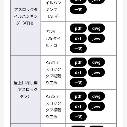
イルハン
アスロックタ
ギング
一式
イルハンギン
（ATH）
グ（ATH）
pdf
dwg
P.224-
225 タイ
dxf
jww
ルデコ
一式
P.234 ア
pdf
dwg
スロック
dxf
jww
タフ縦張
屋上目隠し壁
り工法
一式
（アスロック
タフ）
P.235 ア
pdf
dwg
スロック
dxf
jww
タフ横張
り工法
一式