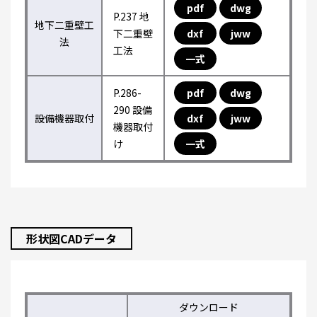
pdf
dwg
P.237 地
地下二重壁工
下二重壁
dxf
jww
法
工法
一式
P.286-
pdf
dwg
290 設備
設備機器取付
dxf
jww
機器取付
け
一式
形状図CADデータ
ダウンロード