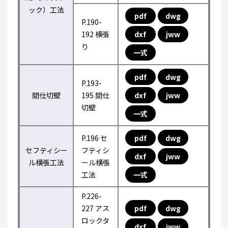
ック）工法
pdf
dwg
P.190-
192 横張
dxf
jww
り
一式
pdf
dwg
P.193-
間仕切壁
195 間仕
dxf
jww
切壁
一式
P.196 セ
pdf
dwg
セフティシー
フティシ
dxf
jww
ル横張工法
ール横張
工法
一式
P.226-
227 アス
pdf
dwg
ロックタ
dxf
jww