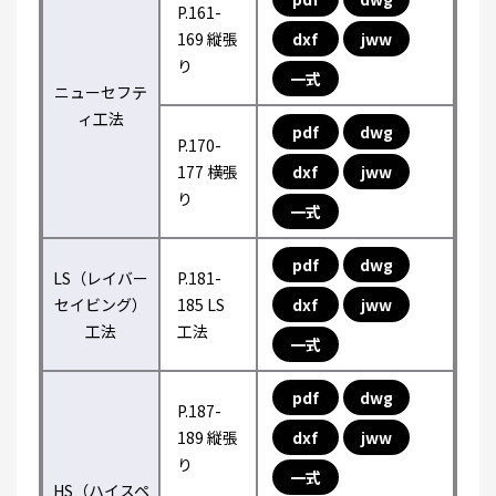
P.161-
169 縦張
dxf
jww
り
一式
ニューセフテ
ィ工法
pdf
dwg
P.170-
177 横張
dxf
jww
り
一式
pdf
dwg
LS（レイバー
P.181-
セイビング）
185 LS
dxf
jww
工法
工法
一式
pdf
dwg
P.187-
189 縦張
dxf
jww
り
一式
HS（ハイスペ