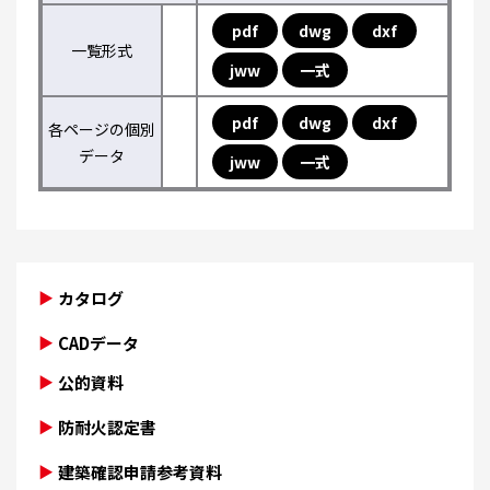
pdf
dwg
dxf
一覧形式
jww
一式
pdf
dwg
dxf
各ページの個別
データ
jww
一式
カタログ
CADデータ
公的資料
防耐火認定書
建築確認申請参考資料