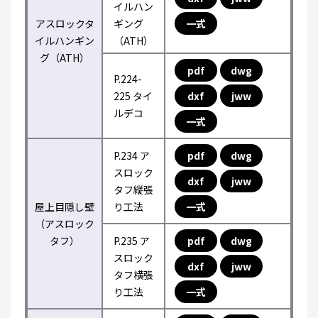
イルハン
アスロックタ
ギング
一式
イルハンギン
（ATH）
グ（ATH）
pdf
dwg
P.224-
225 タイ
dxf
jww
ルデコ
一式
P.234 ア
pdf
dwg
スロック
dxf
jww
タフ縦張
屋上目隠し壁
り工法
一式
（アスロック
タフ）
P.235 ア
pdf
dwg
スロック
dxf
jww
タフ横張
り工法
一式