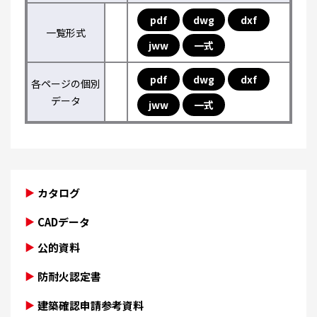
pdf
dwg
dxf
一覧形式
jww
一式
pdf
dwg
dxf
各ページの個別
データ
jww
一式
カタログ
CADデータ
公的資料
防耐火認定書
建築確認申請参考資料