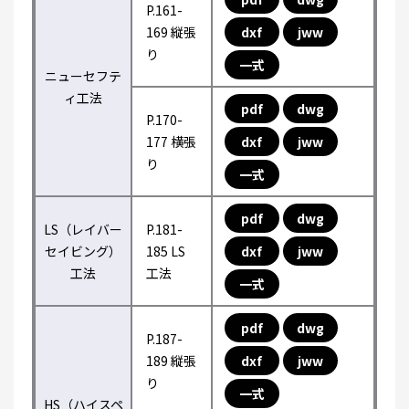
P.161-
169 縦張
dxf
jww
り
一式
ニューセフテ
ィ工法
pdf
dwg
P.170-
177 横張
dxf
jww
り
一式
pdf
dwg
LS（レイバー
P.181-
セイビング）
185 LS
dxf
jww
工法
工法
一式
pdf
dwg
P.187-
189 縦張
dxf
jww
り
一式
HS（ハイスペ