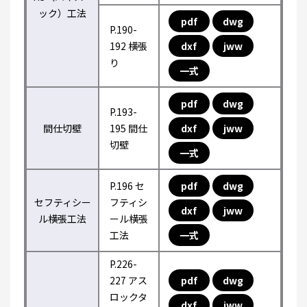
ック）工法
pdf
dwg
P.190-
192 横張
dxf
jww
り
一式
pdf
dwg
P.193-
間仕切壁
195 間仕
dxf
jww
切壁
一式
P.196 セ
pdf
dwg
セフティシー
フティシ
dxf
jww
ル横張工法
ール横張
工法
一式
P.226-
227 アス
pdf
dwg
ロックタ
dxf
jww