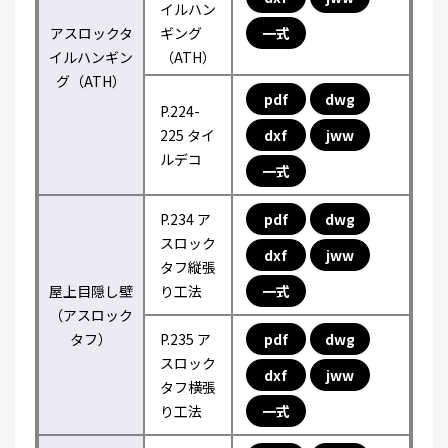
イルハン
アスロックタ
ギング
一式
イルハンギン
（ATH）
グ（ATH）
pdf
dwg
P.224-
225 タイ
dxf
jww
ルデコ
一式
P.234 ア
pdf
dwg
スロック
dxf
jww
タフ縦張
屋上目隠し壁
り工法
一式
（アスロック
タフ）
P.235 ア
pdf
dwg
スロック
dxf
jww
タフ横張
り工法
一式