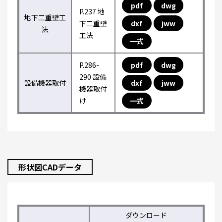
pdf
dwg
P.237 地
地下二重壁工
下二重壁
dxf
jww
法
工法
一式
P.286-
pdf
dwg
290 設備
設備機器取付
dxf
jww
機器取付
け
一式
形状図CADデータ
ダウンロード