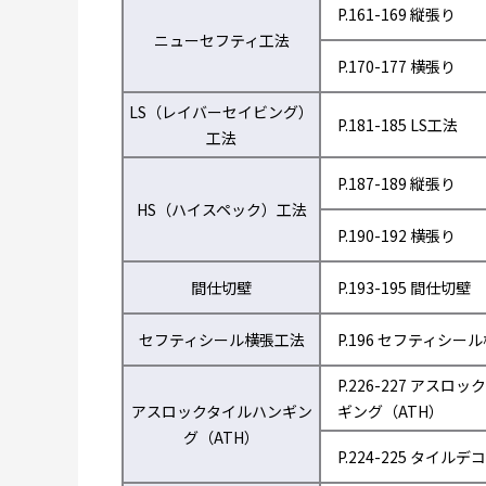
P.161-169 縦張り
ニューセフティ工法
P.170-177 横張り
LS（レイバーセイビング）
P.181-185 LS工法
工法
P.187-189 縦張り
HS（ハイスペック）工法
P.190-192 横張り
間仕切壁
P.193-195 間仕切壁
セフティシール横張工法
P.196 セフティシー
P.226-227 アスロ
アスロックタイルハンギン
ギング（ATH）
グ（ATH）
P.224-225 タイルデコ