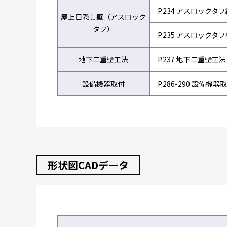
P.234 アスロックタ
屋上目隠し壁（アスロック
タフ）
P.235 アスロックタ
地下二重壁工法
P.237 地下二重壁工法
設備機器取付
P.286-290 設備機器
形状図CADデータ