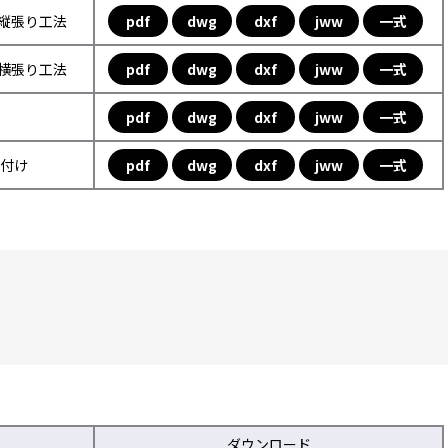
フ縦張り工法
pdf
dwg
dxf
jww
一式
フ横張り工法
pdf
dwg
dxf
jww
一式
pdf
dwg
dxf
jww
一式
取付け
pdf
dwg
dxf
jww
一式
ダウンロード