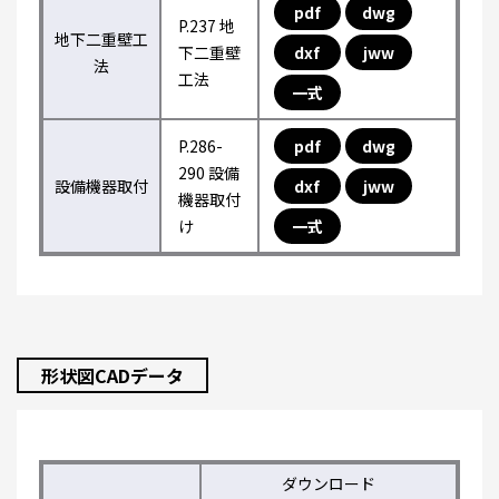
pdf
dwg
P.237 地
地下二重壁工
下二重壁
dxf
jww
法
工法
一式
P.286-
pdf
dwg
290 設備
設備機器取付
dxf
jww
機器取付
け
一式
形状図CADデータ
ダウンロード