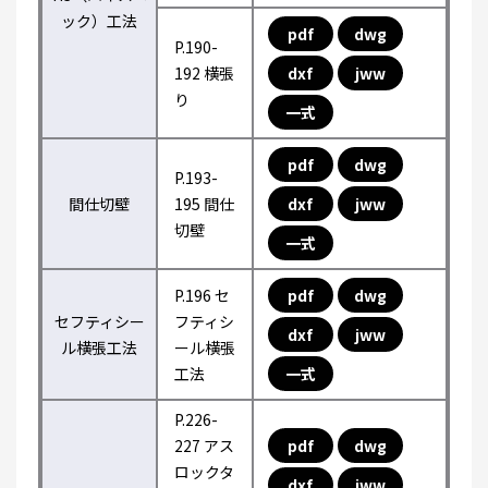
ック）工法
pdf
dwg
P.190-
192 横張
dxf
jww
り
一式
pdf
dwg
P.193-
間仕切壁
195 間仕
dxf
jww
切壁
一式
P.196 セ
pdf
dwg
セフティシー
フティシ
dxf
jww
ル横張工法
ール横張
工法
一式
P.226-
227 アス
pdf
dwg
ロックタ
dxf
jww