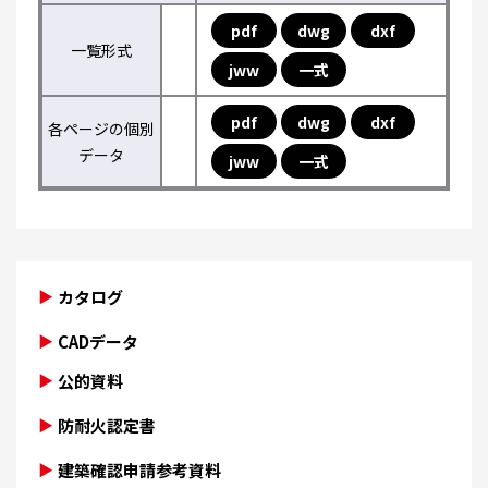
pdf
dwg
dxf
一覧形式
jww
一式
pdf
dwg
dxf
各ページの個別
データ
jww
一式
カタログ
CADデータ
公的資料
防耐火認定書
建築確認申請参考資料