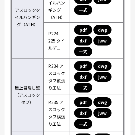
イルハン
アスロックタ
ギング
一式
イルハンギン
（ATH）
グ（ATH）
pdf
dwg
P.224-
225 タイ
dxf
jww
ルデコ
一式
P.234 ア
pdf
dwg
スロック
dxf
jww
タフ縦張
屋上目隠し壁
り工法
一式
（アスロック
タフ）
P.235 ア
pdf
dwg
スロック
dxf
jww
タフ横張
り工法
一式