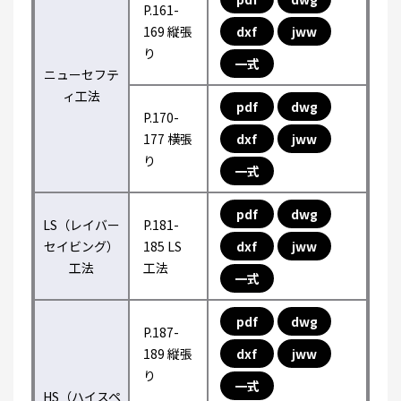
P.161-
169 縦張
dxf
jww
り
一式
ニューセフテ
ィ工法
pdf
dwg
P.170-
177 横張
dxf
jww
り
一式
pdf
dwg
LS（レイバー
P.181-
セイビング）
185 LS
dxf
jww
工法
工法
一式
pdf
dwg
P.187-
189 縦張
dxf
jww
り
一式
HS（ハイスペ