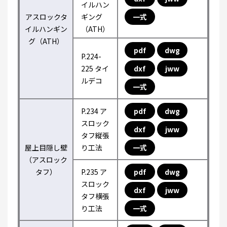
イルハン
アスロックタ
ギング
一式
イルハンギン
（ATH）
グ（ATH）
pdf
dwg
P.224-
225 タイ
dxf
jww
ルデコ
一式
P.234 ア
pdf
dwg
スロック
dxf
jww
タフ縦張
屋上目隠し壁
り工法
一式
（アスロック
タフ）
P.235 ア
pdf
dwg
スロック
dxf
jww
タフ横張
り工法
一式