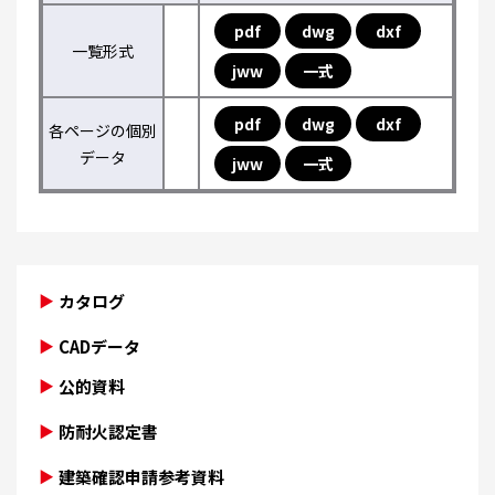
pdf
dwg
dxf
一覧形式
jww
一式
pdf
dwg
dxf
各ページの個別
データ
jww
一式
カタログ
CADデータ
公的資料
防耐火認定書
建築確認申請参考資料