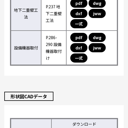
pdf
dwg
P.237 地
地下二重壁工
下二重壁
dxf
jww
法
工法
一式
P.286-
pdf
dwg
290 設備
設備機器取付
dxf
jww
機器取付
け
一式
形状図CADデータ
ダウンロード