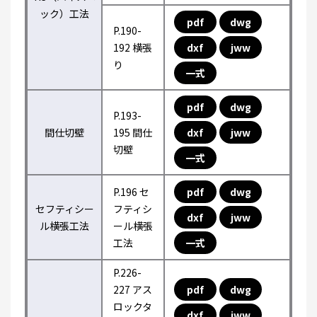
ック）工法
pdf
dwg
P.190-
192 横張
dxf
jww
り
一式
pdf
dwg
P.193-
間仕切壁
195 間仕
dxf
jww
切壁
一式
P.196 セ
pdf
dwg
セフティシー
フティシ
dxf
jww
ル横張工法
ール横張
工法
一式
P.226-
227 アス
pdf
dwg
ロックタ
dxf
jww