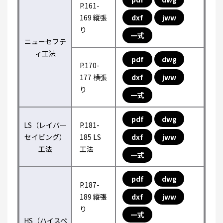
P.161-
169 縦張
dxf
jww
り
一式
ニューセフテ
ィ工法
pdf
dwg
P.170-
177 横張
dxf
jww
り
一式
pdf
dwg
LS（レイバー
P.181-
セイビング）
185 LS
dxf
jww
工法
工法
一式
pdf
dwg
P.187-
189 縦張
dxf
jww
り
一式
HS（ハイスペ