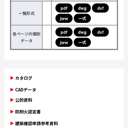
pdf
dwg
dxf
一覧形式
jww
一式
pdf
dwg
dxf
各ページの個別
データ
jww
一式
カタログ
CADデータ
公的資料
防耐火認定書
建築確認申請参考資料