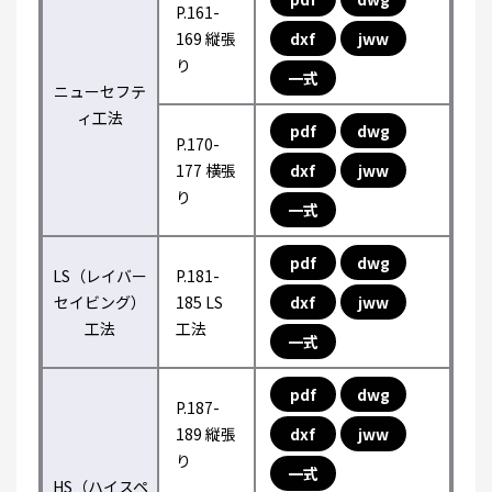
P.161-
169 縦張
dxf
jww
り
一式
ニューセフテ
ィ工法
pdf
dwg
P.170-
177 横張
dxf
jww
り
一式
pdf
dwg
LS（レイバー
P.181-
セイビング）
185 LS
dxf
jww
工法
工法
一式
pdf
dwg
P.187-
189 縦張
dxf
jww
り
一式
HS（ハイスペ