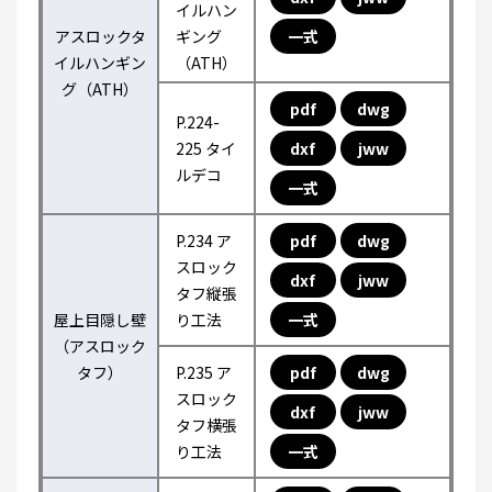
イルハン
アスロックタ
ギング
一式
イルハンギン
（ATH）
グ（ATH）
pdf
dwg
P.224-
225 タイ
dxf
jww
ルデコ
一式
P.234 ア
pdf
dwg
スロック
dxf
jww
タフ縦張
屋上目隠し壁
り工法
一式
（アスロック
タフ）
P.235 ア
pdf
dwg
スロック
dxf
jww
タフ横張
り工法
一式