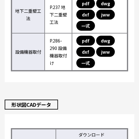
pdf
dwg
P.237 地
地下二重壁工
下二重壁
dxf
jww
法
工法
一式
P.286-
pdf
dwg
290 設備
設備機器取付
dxf
jww
機器取付
け
一式
形状図CADデータ
ダウンロード