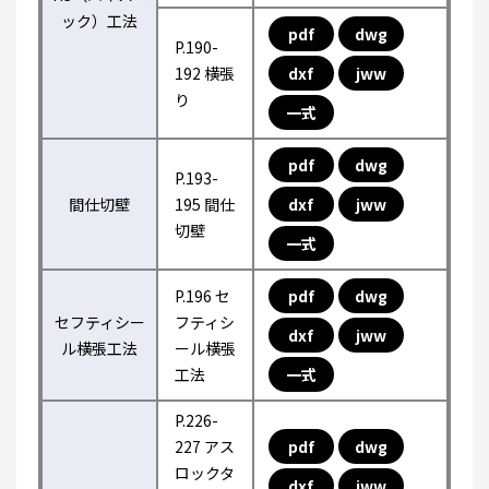
ック）工法
pdf
dwg
P.190-
192 横張
dxf
jww
り
一式
pdf
dwg
P.193-
間仕切壁
195 間仕
dxf
jww
切壁
一式
P.196 セ
pdf
dwg
セフティシー
フティシ
dxf
jww
ル横張工法
ール横張
工法
一式
P.226-
227 アス
pdf
dwg
ロックタ
dxf
jww