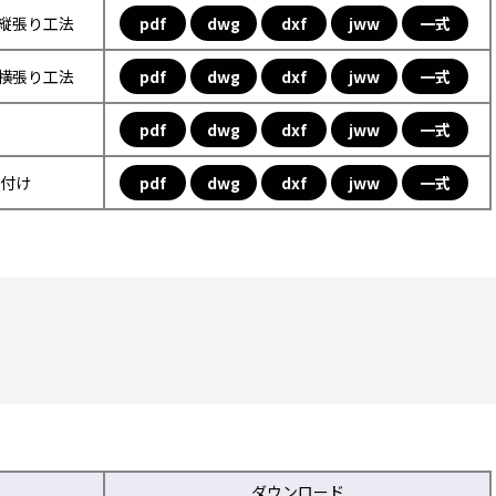
フ縦張り工法
pdf
dwg
dxf
jww
一式
フ横張り工法
pdf
dwg
dxf
jww
一式
pdf
dwg
dxf
jww
一式
取付け
pdf
dwg
dxf
jww
一式
ダウンロード