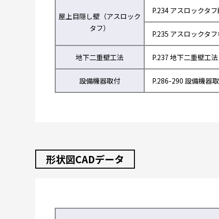
P.234 アスロックタ
屋上目隠し壁（アスロック
タフ）
P.235 アスロックタ
地下二重壁工法
P.237 地下二重壁工法
設備機器取付
P.286-290 設備機器
形状図CADデータ