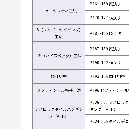
P.161-169 縦張り
ニューセフティ工法
P.170-177 横張り
LS（レイバーセイビング）
P.181-185 LS工法
工法
P.187-189 縦張り
HS（ハイスペック）工法
P.190-192 横張り
間仕切壁
P.193-195 間仕切壁
セフティシール横張工法
P.196 セフティシー
P.226-227 アスロ
アスロックタイルハンギン
ギング（ATH）
グ（ATH）
P.224-225 タイルデコ