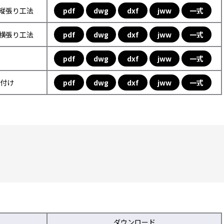
フ縦張り工法
pdf
dwg
dxf
jww
一式
フ横張り工法
pdf
dwg
dxf
jww
一式
pdf
dwg
dxf
jww
一式
取付け
pdf
dwg
dxf
jww
一式
ダウンロード