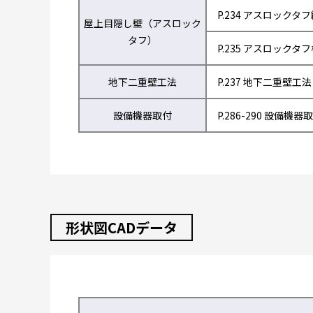
P.234 アスロックタ
屋上目隠し壁（アスロック
タフ）
P.235 アスロックタ
地下二重壁工法
P.237 地下二重壁工法
設備機器取付
P.286-290 設備機器
形状図CADデータ