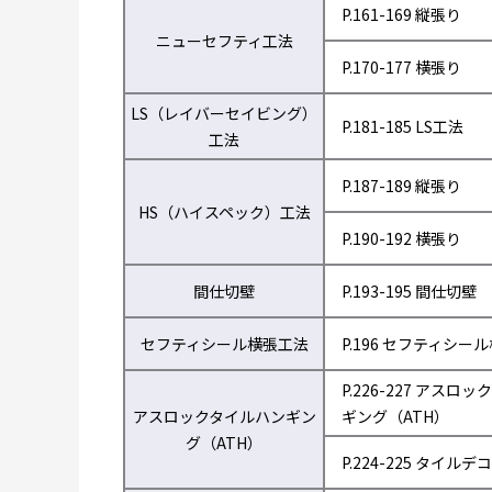
P.161-169 縦張り
ニューセフティ工法
P.170-177 横張り
LS（レイバーセイビング）
P.181-185 LS工法
工法
P.187-189 縦張り
HS（ハイスペック）工法
P.190-192 横張り
間仕切壁
P.193-195 間仕切壁
セフティシール横張工法
P.196 セフティシー
P.226-227 アスロ
アスロックタイルハンギン
ギング（ATH）
グ（ATH）
P.224-225 タイルデコ