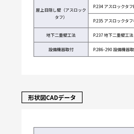
P.234 アスロックタ
屋上目隠し壁（アスロック
タフ）
P.235 アスロックタ
地下二重壁工法
P.237 地下二重壁工法
設備機器取付
P.286-290 設備機器
形状図CADデータ