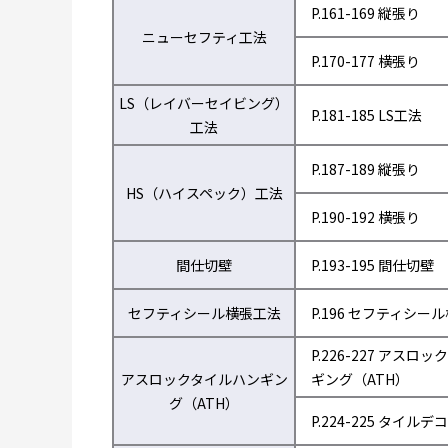
P.161-169 縦張り
ニューセフティ工法
P.170-177 横張り
LS（レイバーセイビング）
P.181-185 LS工法
工法
P.187-189 縦張り
HS（ハイスペック）工法
P.190-192 横張り
間仕切壁
P.193-195 間仕切壁
セフティシール横張工法
P.196 セフティシー
P.226-227 アスロ
アスロックタイルハンギン
ギング（ATH）
グ（ATH）
P.224-225 タイルデコ