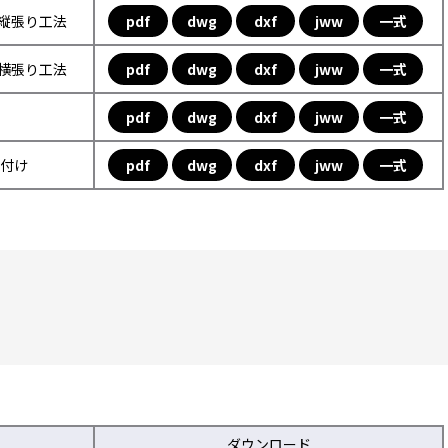
フ縦張り工法
pdf
dwg
dxf
jww
一式
フ横張り工法
pdf
dwg
dxf
jww
一式
pdf
dwg
dxf
jww
一式
取付け
pdf
dwg
dxf
jww
一式
ダウンロード