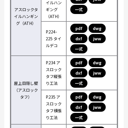
イルハン
アスロックタ
ギング
一式
イルハンギン
（ATH）
グ（ATH）
pdf
dwg
P.224-
225 タイ
dxf
jww
ルデコ
一式
P.234 ア
pdf
dwg
スロック
dxf
jww
タフ縦張
屋上目隠し壁
り工法
一式
（アスロック
タフ）
P.235 ア
pdf
dwg
スロック
dxf
jww
タフ横張
り工法
一式