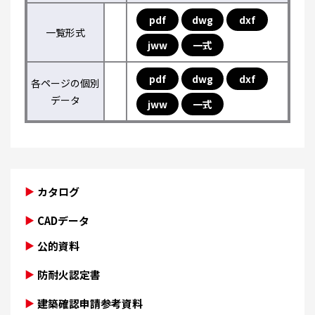
pdf
dwg
dxf
一覧形式
jww
一式
pdf
dwg
dxf
各ページの個別
データ
jww
一式
カタログ
CADデータ
公的資料
防耐火認定書
建築確認申請参考資料