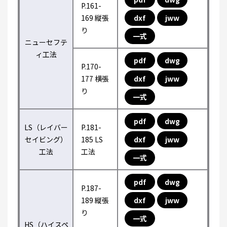
P.161-
169 縦張
dxf
jww
り
一式
ニューセフテ
ィ工法
pdf
dwg
P.170-
177 横張
dxf
jww
り
一式
pdf
dwg
LS（レイバー
P.181-
セイビング）
185 LS
dxf
jww
工法
工法
一式
pdf
dwg
P.187-
189 縦張
dxf
jww
り
一式
HS（ハイスペ