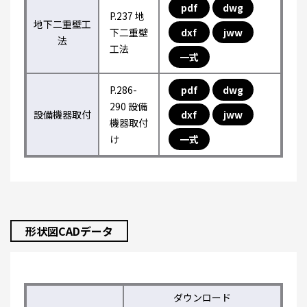
pdf
dwg
P.237 地
地下二重壁工
下二重壁
dxf
jww
法
工法
一式
P.286-
pdf
dwg
290 設備
設備機器取付
dxf
jww
機器取付
け
一式
形状図CADデータ
ダウンロード