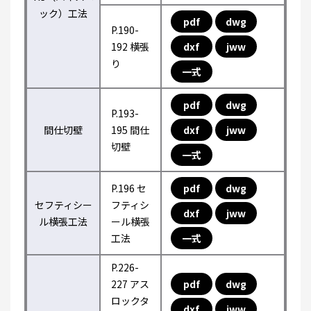
ック）工法
pdf
dwg
P.190-
192 横張
dxf
jww
り
一式
pdf
dwg
P.193-
間仕切壁
195 間仕
dxf
jww
切壁
一式
P.196 セ
pdf
dwg
セフティシー
フティシ
dxf
jww
ル横張工法
ール横張
工法
一式
P.226-
227 アス
pdf
dwg
ロックタ
dxf
jww