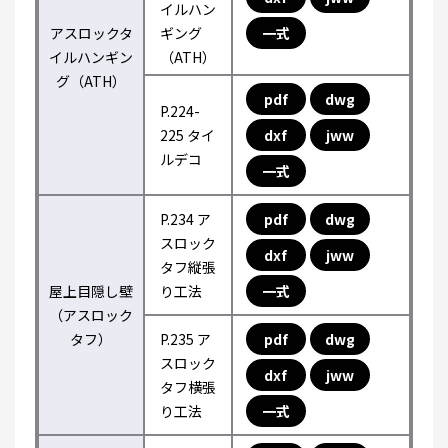
イルハン
アスロックタ
ギング
一式
イルハンギン
（ATH）
グ（ATH）
pdf
dwg
P.224-
225 タイ
dxf
jww
ルデコ
一式
P.234 ア
pdf
dwg
スロック
dxf
jww
タフ縦張
屋上目隠し壁
り工法
一式
（アスロック
タフ）
P.235 ア
pdf
dwg
スロック
dxf
jww
タフ横張
り工法
一式