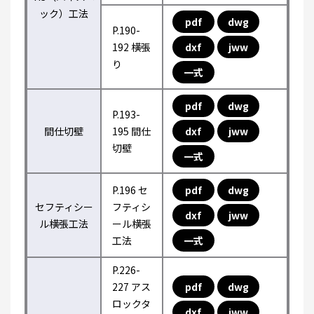
ック）工法
pdf
dwg
P.190-
192 横張
dxf
jww
り
一式
pdf
dwg
P.193-
間仕切壁
195 間仕
dxf
jww
切壁
一式
P.196 セ
pdf
dwg
セフティシー
フティシ
dxf
jww
ル横張工法
ール横張
工法
一式
P.226-
227 アス
pdf
dwg
ロックタ
dxf
jww