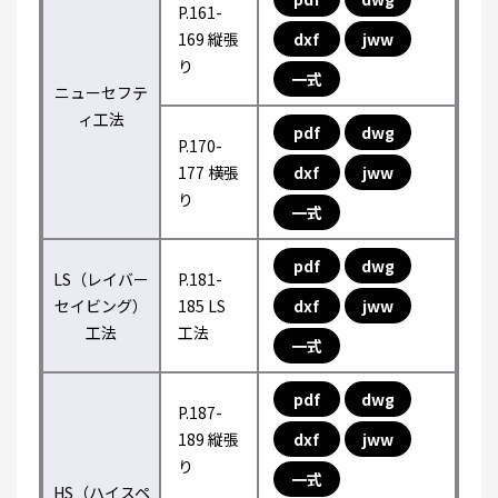
P.161-
169 縦張
dxf
jww
り
一式
ニューセフテ
ィ工法
pdf
dwg
P.170-
177 横張
dxf
jww
り
一式
pdf
dwg
LS（レイバー
P.181-
セイビング）
185 LS
dxf
jww
工法
工法
一式
pdf
dwg
P.187-
189 縦張
dxf
jww
り
一式
HS（ハイスペ