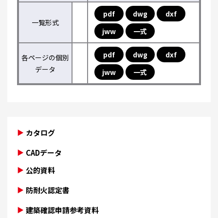
pdf
dwg
dxf
一覧形式
jww
一式
pdf
dwg
dxf
各ページの個別
データ
jww
一式
カタログ
CADデータ
公的資料
防耐火認定書
建築確認申請参考資料