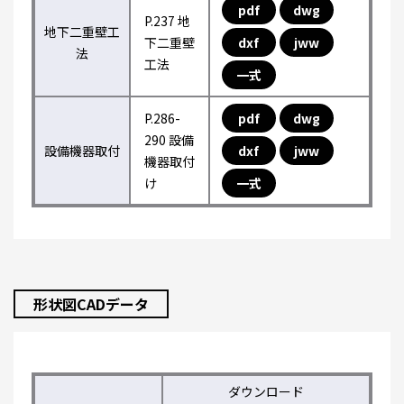
pdf
dwg
P.237 地
地下二重壁工
下二重壁
dxf
jww
法
工法
一式
P.286-
pdf
dwg
290 設備
設備機器取付
dxf
jww
機器取付
け
一式
形状図CADデータ
ダウンロード