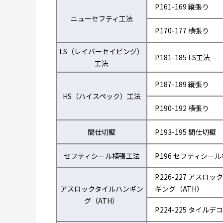
P.161-169 縦張り
ニューセフティ工法
P.170-177 横張り
LS（レイバーセイビング）
P.181-185 LS工法
工法
P.187-189 縦張り
HS（ハイスペック）工法
P.190-192 横張り
間仕切壁
P.193-195 間仕切壁
セフティシール横張工法
P.196 セフティシー
P.226-227 アスロ
アスロックタイルハンギン
ギング（ATH）
グ（ATH）
P.224-225 タイルデコ