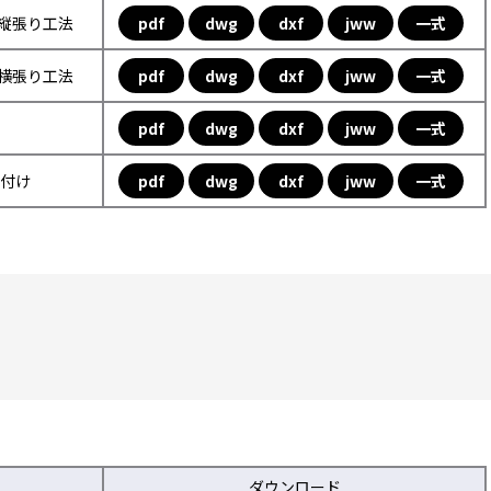
フ縦張り工法
pdf
dwg
dxf
jww
一式
フ横張り工法
pdf
dwg
dxf
jww
一式
pdf
dwg
dxf
jww
一式
取付け
pdf
dwg
dxf
jww
一式
ダウンロード