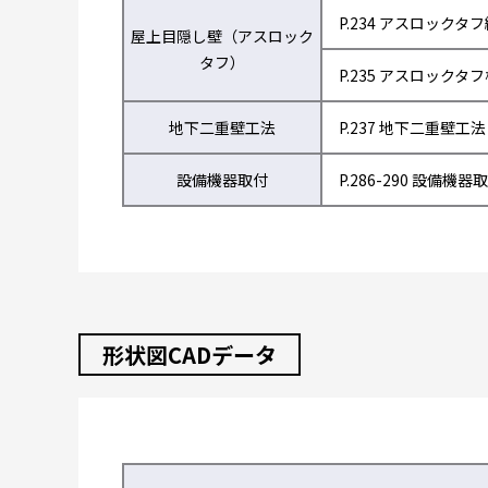
P.234 アスロックタ
屋上目隠し壁（アスロック
タフ）
P.235 アスロックタ
地下二重壁工法
P.237 地下二重壁工法
設備機器取付
P.286-290 設備機器
形状図CADデータ