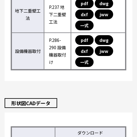
pdf
dwg
P.237 地
地下二重壁工
下二重壁
dxf
jww
法
工法
一式
P.286-
pdf
dwg
290 設備
設備機器取付
dxf
jww
機器取付
け
一式
形状図CADデータ
ダウンロード