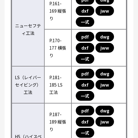
P.161-
169 縦張
dxf
jww
り
一式
ニューセフテ
ィ工法
pdf
dwg
P.170-
177 横張
dxf
jww
り
一式
pdf
dwg
LS（レイバー
P.181-
セイビング）
185 LS
dxf
jww
工法
工法
一式
pdf
dwg
P.187-
189 縦張
dxf
jww
り
一式
HS（ハイスペ