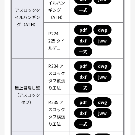
イルハン
アスロックタ
ギング
一式
イルハンギン
（ATH）
グ（ATH）
pdf
dwg
P.224-
225 タイ
dxf
jww
ルデコ
一式
P.234 ア
pdf
dwg
スロック
dxf
jww
タフ縦張
屋上目隠し壁
り工法
一式
（アスロック
タフ）
P.235 ア
pdf
dwg
スロック
dxf
jww
タフ横張
り工法
一式