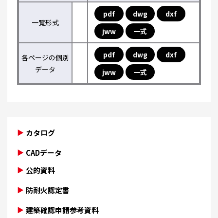
pdf
dwg
dxf
一覧形式
jww
一式
pdf
dwg
dxf
各ページの個別
データ
jww
一式
カタログ
CADデータ
公的資料
防耐火認定書
建築確認申請参考資料