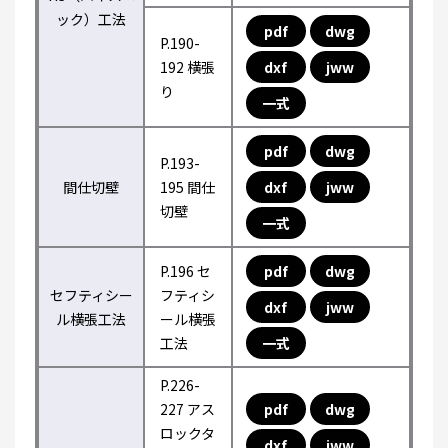
ック）工法
pdf
dwg
P.190-
192 横張
dxf
jww
り
一式
pdf
dwg
P.193-
間仕切壁
195 間仕
dxf
jww
切壁
一式
P.196 セ
pdf
dwg
セフティシー
フティシ
dxf
jww
ル横張工法
ール横張
工法
一式
P.226-
227 アス
pdf
dwg
ロックタ
dxf
jww