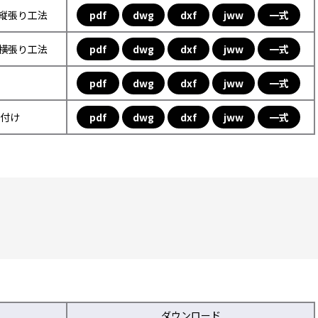
フ縦張り工法
pdf
dwg
dxf
jww
一式
フ横張り工法
pdf
dwg
dxf
jww
一式
pdf
dwg
dxf
jww
一式
取付け
pdf
dwg
dxf
jww
一式
ダウンロード