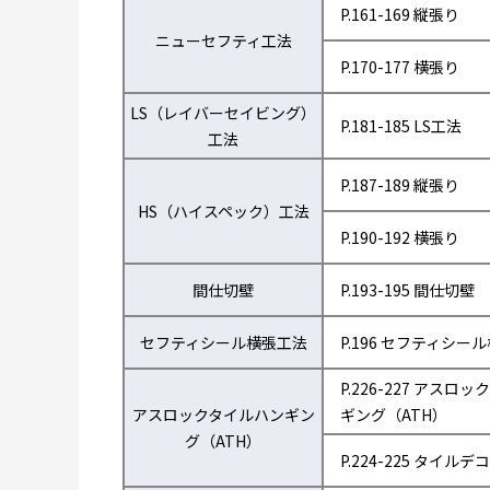
P.161-169 縦張り
ニューセフティ工法
P.170-177 横張り
LS（レイバーセイビング）
P.181-185 LS工法
工法
P.187-189 縦張り
HS（ハイスペック）工法
P.190-192 横張り
間仕切壁
P.193-195 間仕切壁
セフティシール横張工法
P.196 セフティシー
P.226-227 アスロ
アスロックタイルハンギン
ギング（ATH）
グ（ATH）
P.224-225 タイルデコ