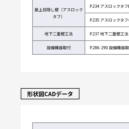
P.234 アスロックタ
屋上目隠し壁（アスロック
タフ）
P.235 アスロックタ
地下二重壁工法
P.237 地下二重壁工法
設備機器取付
P.286-290 設備機器
形状図CADデータ