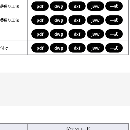
フ縦張り工法
pdf
dwg
dxf
jww
一式
フ横張り工法
pdf
dwg
dxf
jww
一式
pdf
dwg
dxf
jww
一式
取付け
pdf
dwg
dxf
jww
一式
ダウンロード