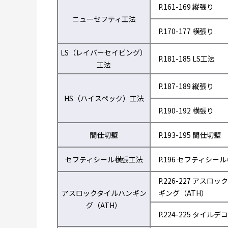
P.161-169 縦張り
ニューセフティ工法
P.170-177 横張り
LS（レイバーセイビング）
P.181-185 LS工法
工法
P.187-189 縦張り
HS（ハイスペック）工法
P.190-192 横張り
間仕切壁
P.193-195 間仕切壁
セフティシール横張工法
P.196 セフティシー
P.226-227 アスロ
アスロックタイルハンギン
ギング（ATH）
グ（ATH）
P.224-225 タイルデコ