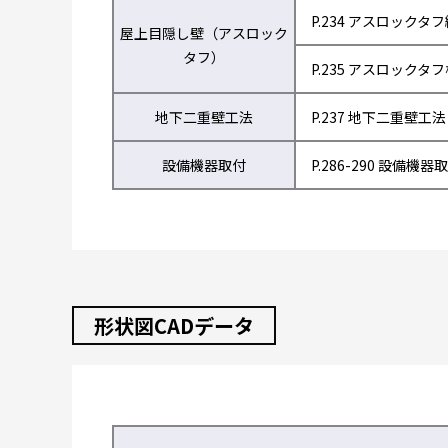
P.234 アスロックタ
屋上目隠し壁（アスロック
タフ）
P.235 アスロックタ
地下二重壁工法
P.237 地下二重壁工法
設備機器取付
P.286-290 設備機器
形状図CADデータ