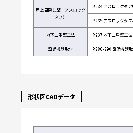
P.234 アスロックタ
屋上目隠し壁（アスロック
タフ）
P.235 アスロックタ
地下二重壁工法
P.237 地下二重壁工法
設備機器取付
P.286-290 設備機器
形状図CADデータ