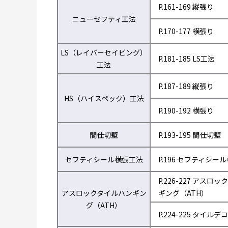
P.161-169 縦張り
ニューセフティ工法
P.170-177 横張り
LS（レイバーセイビング）
P.181-185 LS工法
工法
P.187-189 縦張り
HS（ハイスペック）工法
P.190-192 横張り
間仕切壁
P.193-195 間仕切壁
セフティシール横張工法
P.196 セフティシー
P.226-227 アスロ
アスロックタイルハンギン
ギング（ATH）
グ（ATH）
P.224-225 タイルデコ