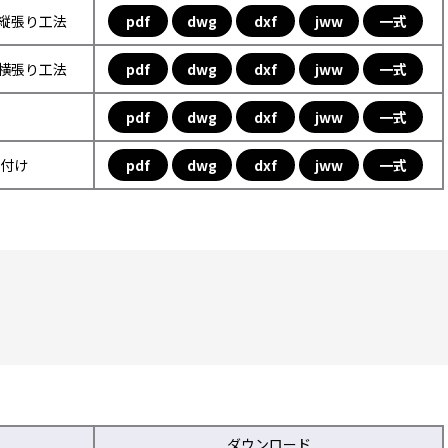
フ縦張り工法
pdf
dwg
dxf
jww
一式
フ横張り工法
pdf
dwg
dxf
jww
一式
pdf
dwg
dxf
jww
一式
取付け
pdf
dwg
dxf
jww
一式
ダウンロード