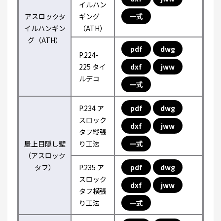
イルハン
アスロックタ
ギング
一式
イルハンギン
（ATH）
グ（ATH）
pdf
dwg
P.224-
225 タイ
dxf
jww
ルデコ
一式
P.234 ア
pdf
dwg
スロック
dxf
jww
タフ縦張
屋上目隠し壁
り工法
一式
（アスロック
タフ）
P.235 ア
pdf
dwg
スロック
dxf
jww
タフ横張
り工法
一式