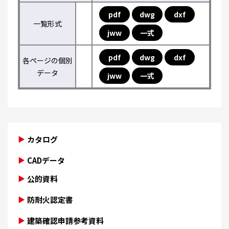
pdf
dwg
dxf
一覧形式
jww
一式
pdf
dwg
dxf
各ページの個別
データ
jww
一式
カタログ
CADデータ
公的資料
防耐火認定書
建築確認申請参考資料