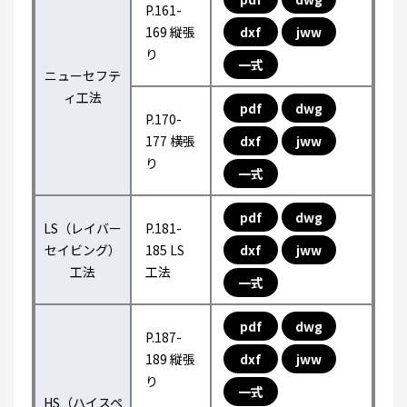
P.161-
169 縦張
dxf
jww
り
一式
ニューセフテ
ィ工法
pdf
dwg
P.170-
177 横張
dxf
jww
り
一式
pdf
dwg
LS（レイバー
P.181-
セイビング）
185 LS
dxf
jww
工法
工法
一式
pdf
dwg
P.187-
189 縦張
dxf
jww
り
一式
HS（ハイスペ