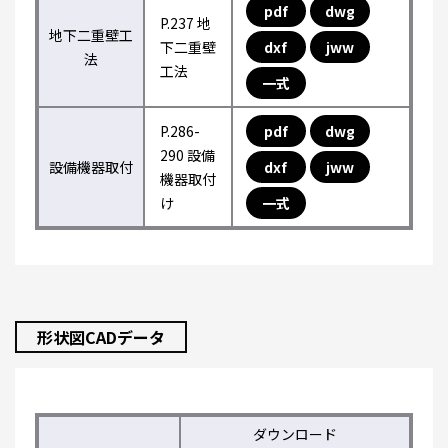
pdf
dwg
P.237 地
地下二重壁工
下二重壁
dxf
jww
法
工法
一式
P.286-
pdf
dwg
290 設備
設備機器取付
dxf
jww
機器取付
け
一式
形状図CADデータ
ダウンロード