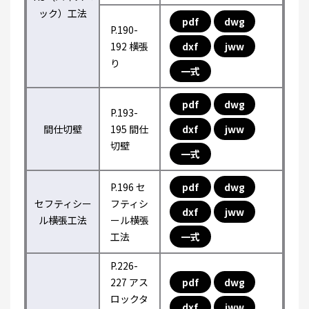
ック）工法
pdf
dwg
P.190-
192 横張
dxf
jww
り
一式
pdf
dwg
P.193-
間仕切壁
195 間仕
dxf
jww
切壁
一式
P.196 セ
pdf
dwg
セフティシー
フティシ
dxf
jww
ル横張工法
ール横張
工法
一式
P.226-
227 アス
pdf
dwg
ロックタ
dxf
jww