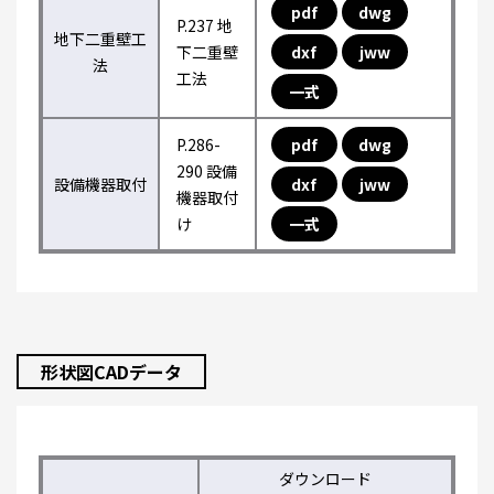
pdf
dwg
P.237 地
地下二重壁工
下二重壁
dxf
jww
法
工法
一式
P.286-
pdf
dwg
290 設備
設備機器取付
dxf
jww
機器取付
け
一式
形状図CADデータ
ダウンロード