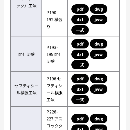
ック）工法
pdf
dwg
P.190-
192 横張
dxf
jww
り
一式
pdf
dwg
P.193-
間仕切壁
195 間仕
dxf
jww
切壁
一式
P.196 セ
pdf
dwg
セフティシー
フティシ
dxf
jww
ル横張工法
ール横張
工法
一式
P.226-
227 アス
pdf
dwg
ロックタ
dxf
jww