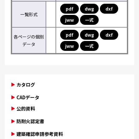
pdf
dwg
dxf
一覧形式
jww
一式
pdf
dwg
dxf
各ページの個別
データ
jww
一式
カタログ
CADデータ
公的資料
防耐火認定書
建築確認申請参考資料