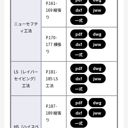
P.161-
169 縦張
dxf
jww
り
一式
ニューセフテ
ィ工法
pdf
dwg
P.170-
177 横張
dxf
jww
り
一式
pdf
dwg
LS（レイバー
P.181-
セイビング）
185 LS
dxf
jww
工法
工法
一式
pdf
dwg
P.187-
189 縦張
dxf
jww
り
一式
HS（ハイスペ