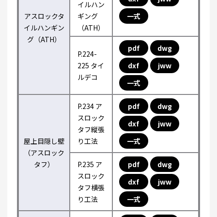
イルハン
アスロックタ
ギング
一式
イルハンギン
（ATH）
グ（ATH）
pdf
dwg
P.224-
225 タイ
dxf
jww
ルデコ
一式
P.234 ア
pdf
dwg
スロック
dxf
jww
タフ縦張
屋上目隠し壁
り工法
一式
（アスロック
タフ）
P.235 ア
pdf
dwg
スロック
dxf
jww
タフ横張
り工法
一式