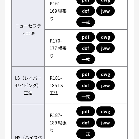
P.161-
169 縦張
dxf
jww
り
一式
ニューセフテ
ィ工法
pdf
dwg
P.170-
177 横張
dxf
jww
り
一式
pdf
dwg
LS（レイバー
P.181-
セイビング）
185 LS
dxf
jww
工法
工法
一式
pdf
dwg
P.187-
189 縦張
dxf
jww
り
一式
HS（ハイスペ