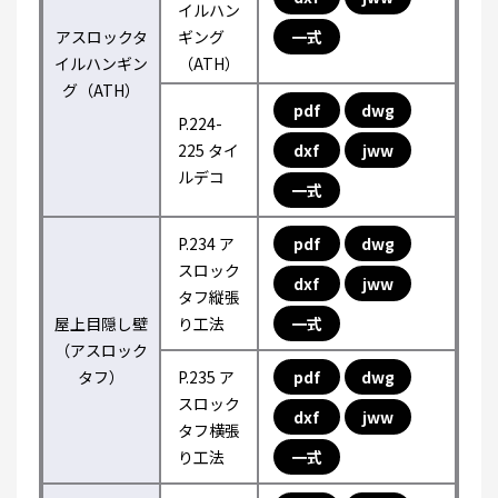
イルハン
アスロックタ
ギング
一式
イルハンギン
（ATH）
グ（ATH）
pdf
dwg
P.224-
225 タイ
dxf
jww
ルデコ
一式
P.234 ア
pdf
dwg
スロック
dxf
jww
タフ縦張
屋上目隠し壁
り工法
一式
（アスロック
タフ）
P.235 ア
pdf
dwg
スロック
dxf
jww
タフ横張
り工法
一式