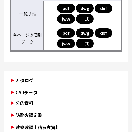
pdf
dwg
dxf
一覧形式
jww
一式
pdf
dwg
dxf
各ページの個別
データ
jww
一式
カタログ
CADデータ
公的資料
防耐火認定書
建築確認申請参考資料