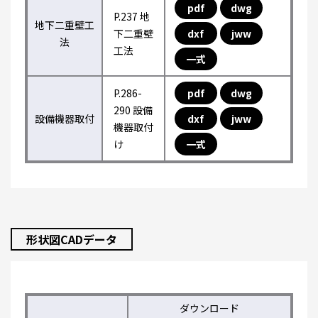
pdf
dwg
P.237 地
地下二重壁工
下二重壁
dxf
jww
法
工法
一式
P.286-
pdf
dwg
290 設備
設備機器取付
dxf
jww
機器取付
け
一式
形状図CADデータ
ダウンロード