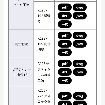
ック）工法
pdf
dwg
P.190-
192 横張
dxf
jww
り
一式
pdf
dwg
P.193-
間仕切壁
195 間仕
dxf
jww
切壁
一式
P.196 セ
pdf
dwg
セフティシー
フティシ
dxf
jww
ル横張工法
ール横張
工法
一式
P.226-
227 アス
pdf
dwg
ロックタ
dxf
jww