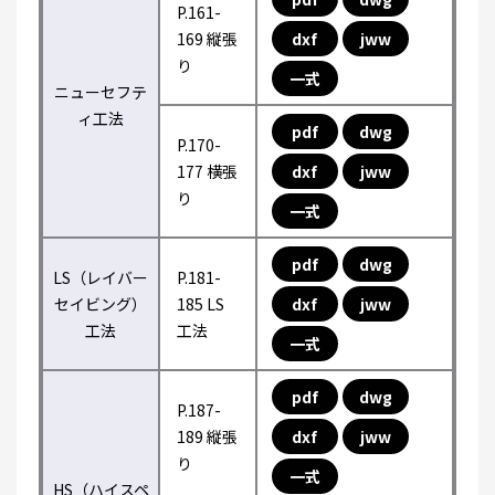
P.161-
169 縦張
dxf
jww
り
一式
ニューセフテ
ィ工法
pdf
dwg
P.170-
177 横張
dxf
jww
り
一式
pdf
dwg
LS（レイバー
P.181-
セイビング）
185 LS
dxf
jww
工法
工法
一式
pdf
dwg
P.187-
189 縦張
dxf
jww
り
一式
HS（ハイスペ