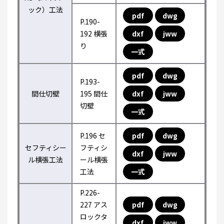
ック）工法
pdf
dwg
P.190-
192 横張
dxf
jww
り
一式
pdf
dwg
P.193-
間仕切壁
195 間仕
dxf
jww
切壁
一式
P.196 セ
pdf
dwg
セフティシー
フティシ
dxf
jww
ル横張工法
ール横張
工法
一式
P.226-
227 アス
pdf
dwg
ロックタ
dxf
jww