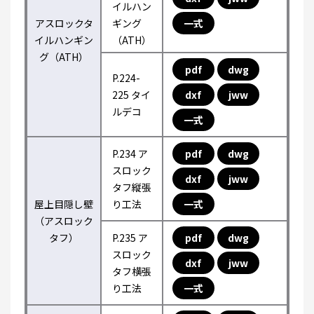
イルハン
アスロックタ
ギング
一式
イルハンギン
（ATH）
グ（ATH）
pdf
dwg
P.224-
225 タイ
dxf
jww
ルデコ
一式
P.234 ア
pdf
dwg
スロック
dxf
jww
タフ縦張
屋上目隠し壁
り工法
一式
（アスロック
タフ）
P.235 ア
pdf
dwg
スロック
dxf
jww
タフ横張
り工法
一式