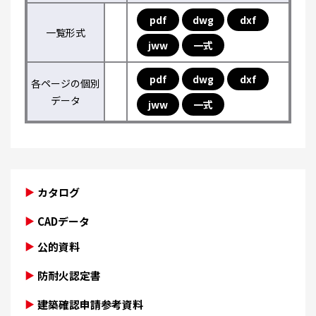
pdf
dwg
dxf
一覧形式
jww
一式
pdf
dwg
dxf
各ページの個別
データ
jww
一式
カタログ
CADデータ
公的資料
防耐火認定書
建築確認申請参考資料