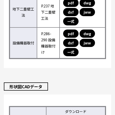
pdf
dwg
P.237 地
地下二重壁工
下二重壁
dxf
jww
法
工法
一式
P.286-
pdf
dwg
290 設備
設備機器取付
dxf
jww
機器取付
け
一式
形状図CADデータ
ダウンロード