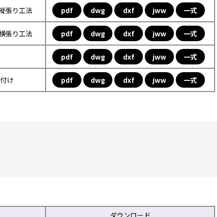
フ縦張り工法
pdf
dwg
dxf
jww
一式
フ横張り工法
pdf
dwg
dxf
jww
一式
pdf
dwg
dxf
jww
一式
取付け
pdf
dwg
dxf
jww
一式
ダウンロード