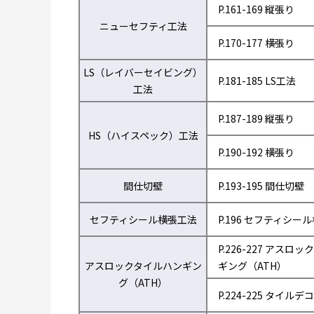
P.161-169 縦張り
ニューセフティ工法
P.170-177 横張り
LS（レイバーセイビング）
P.181-185 LS工法
工法
P.187-189 縦張り
HS（ハイスペック）工法
P.190-192 横張り
間仕切壁
P.193-195 間仕切壁
セフティシール横張工法
P.196 セフティシー
P.226-227 アスロ
アスロックタイルハンギン
ギング（ATH）
グ（ATH）
P.224-225 タイルデコ