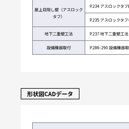
P.234 アスロックタ
屋上目隠し壁（アスロック
タフ）
P.235 アスロックタ
地下二重壁工法
P.237 地下二重壁工法
設備機器取付
P.286-290 設備機器
形状図CADデータ