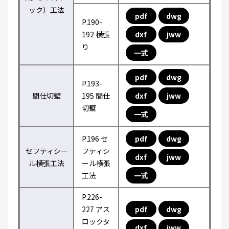
ック）工法
pdf
dwg
P.190-
192 横張
dxf
jww
り
一式
pdf
dwg
P.193-
間仕切壁
195 間仕
dxf
jww
切壁
一式
P.196 セ
pdf
dwg
セフティシー
フティシ
dxf
jww
ル横張工法
ール横張
工法
一式
P.226-
227 アス
pdf
dwg
ロックタ
dxf
jww