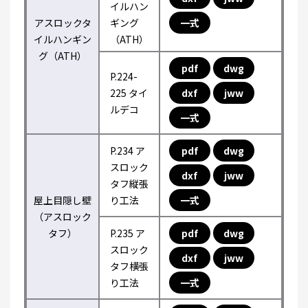
イルハン
アスロックタ
ギング
一式
イルハンギン
（ATH）
グ（ATH）
pdf
dwg
P.224-
225 タイ
dxf
jww
ルデコ
一式
P.234 ア
pdf
dwg
スロック
dxf
jww
タフ縦張
屋上目隠し壁
り工法
一式
（アスロック
タフ）
P.235 ア
pdf
dwg
スロック
dxf
jww
タフ横張
り工法
一式