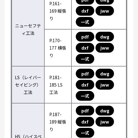
P.161-
169 縦張
dxf
jww
り
一式
ニューセフテ
ィ工法
pdf
dwg
P.170-
177 横張
dxf
jww
り
一式
pdf
dwg
LS（レイバー
P.181-
セイビング）
185 LS
dxf
jww
工法
工法
一式
pdf
dwg
P.187-
189 縦張
dxf
jww
り
一式
HS（ハイスペ