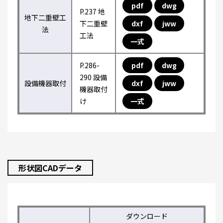
pdf
dwg
P.237 地
地下二重壁工
下二重壁
dxf
jww
法
工法
一式
P.286-
pdf
dwg
290 設備
設備機器取付
dxf
jww
機器取付
け
一式
形状図CADデータ
ダウンロード