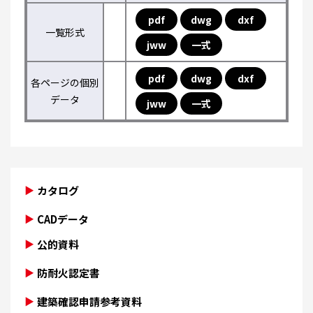
pdf
dwg
dxf
一覧形式
jww
一式
pdf
dwg
dxf
各ページの個別
データ
jww
一式
カタログ
CADデータ
公的資料
防耐火認定書
建築確認申請参考資料