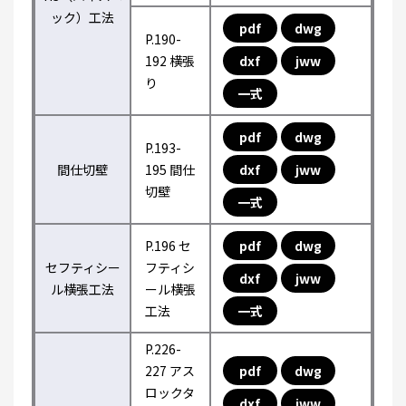
ック）工法
pdf
dwg
P.190-
192 横張
dxf
jww
り
一式
pdf
dwg
P.193-
間仕切壁
195 間仕
dxf
jww
切壁
一式
P.196 セ
pdf
dwg
セフティシー
フティシ
dxf
jww
ル横張工法
ール横張
工法
一式
P.226-
227 アス
pdf
dwg
ロックタ
dxf
jww