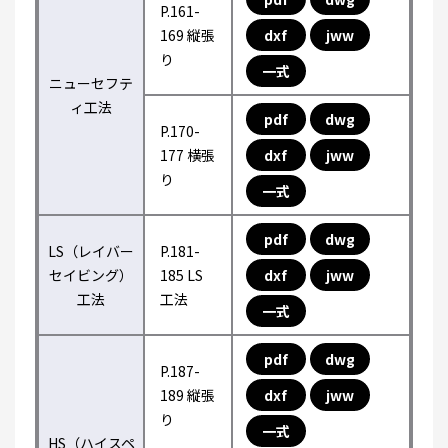
P.161-
169 縦張
dxf
jww
り
一式
ニューセフテ
ィ工法
pdf
dwg
P.170-
177 横張
dxf
jww
り
一式
pdf
dwg
LS（レイバー
P.181-
セイビング）
185 LS
dxf
jww
工法
工法
一式
pdf
dwg
P.187-
189 縦張
dxf
jww
り
一式
HS（ハイスペ