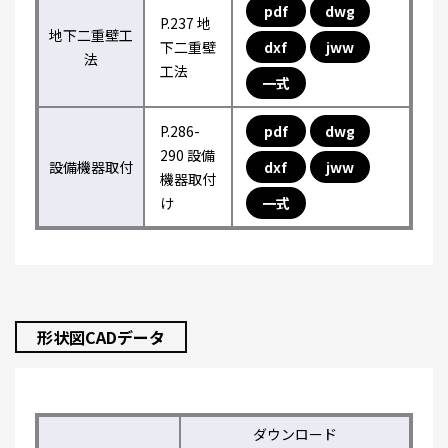
pdf
dwg
P.237 地
地下二重壁工
下二重壁
dxf
jww
法
工法
一式
P.286-
pdf
dwg
290 設備
設備機器取付
dxf
jww
機器取付
け
一式
形状図CADデータ
ダウンロード