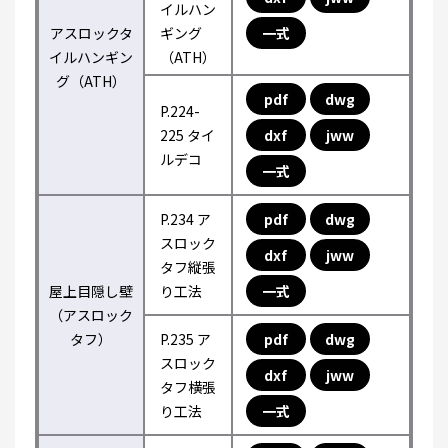
イルハン
アスロックタ
ギング
一式
イルハンギン
（ATH）
グ（ATH）
pdf
dwg
P.224-
225 タイ
dxf
jww
ルデコ
一式
P.234 ア
pdf
dwg
スロック
dxf
jww
タフ縦張
屋上目隠し壁
り工法
一式
（アスロック
タフ）
P.235 ア
pdf
dwg
スロック
dxf
jww
タフ横張
り工法
一式