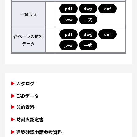
pdf
dwg
dxf
一覧形式
jww
一式
pdf
dwg
dxf
各ページの個別
データ
jww
一式
カタログ
CADデータ
公的資料
防耐火認定書
建築確認申請参考資料