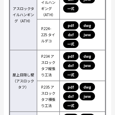
イルハン
アスロックタ
ギング
一式
イルハンギン
（ATH）
グ（ATH）
pdf
dwg
P.224-
225 タイ
dxf
jww
ルデコ
一式
P.234 ア
pdf
dwg
スロック
dxf
jww
タフ縦張
屋上目隠し壁
り工法
一式
（アスロック
タフ）
P.235 ア
pdf
dwg
スロック
dxf
jww
タフ横張
り工法
一式