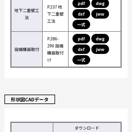
pdf
dwg
P.237 地
地下二重壁工
下二重壁
dxf
jww
法
工法
一式
P.286-
pdf
dwg
290 設備
設備機器取付
dxf
jww
機器取付
け
一式
形状図CADデータ
ダウンロード