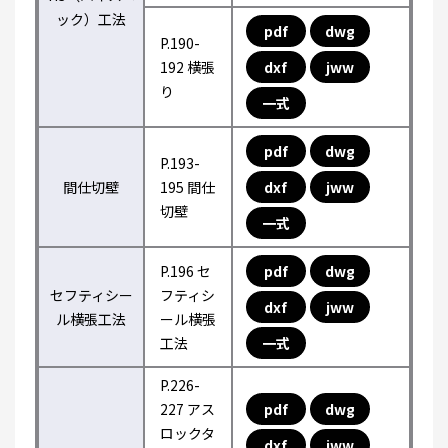
ック）工法
pdf
dwg
P.190-
192 横張
dxf
jww
り
一式
pdf
dwg
P.193-
間仕切壁
195 間仕
dxf
jww
切壁
一式
P.196 セ
pdf
dwg
セフティシー
フティシ
dxf
jww
ル横張工法
ール横張
工法
一式
P.226-
227 アス
pdf
dwg
ロックタ
dxf
jww