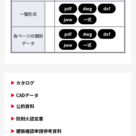
pdf
dwg
dxf
一覧形式
jww
一式
pdf
dwg
dxf
各ページの個別
データ
jww
一式
カタログ
CADデータ
公的資料
防耐火認定書
建築確認申請参考資料