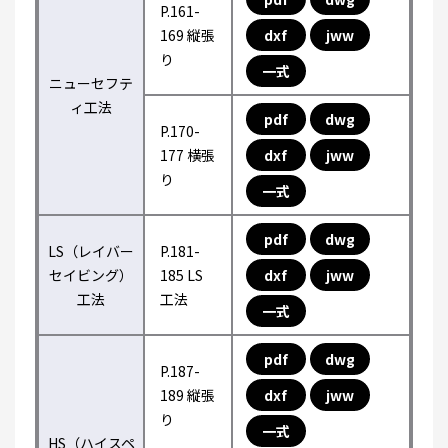
P.161-
169 縦張
dxf
jww
り
一式
ニューセフテ
ィ工法
pdf
dwg
P.170-
177 横張
dxf
jww
り
一式
pdf
dwg
LS（レイバー
P.181-
セイビング）
185 LS
dxf
jww
工法
工法
一式
pdf
dwg
P.187-
189 縦張
dxf
jww
り
一式
HS（ハイスペ