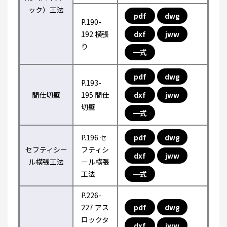
ック）工法
pdf
dwg
P.190-
192 横張
dxf
jww
り
一式
pdf
dwg
P.193-
間仕切壁
195 間仕
dxf
jww
切壁
一式
P.196 セ
pdf
dwg
セフティシー
フティシ
dxf
jww
ル横張工法
ール横張
工法
一式
P.226-
227 アス
pdf
dwg
ロックタ
dxf
jww