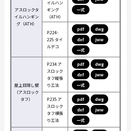
イルハン
アスロックタ
ギング
一式
イルハンギン
（ATH）
グ（ATH）
pdf
dwg
P.224-
225 タイ
dxf
jww
ルデコ
一式
P.234 ア
pdf
dwg
スロック
dxf
jww
タフ縦張
屋上目隠し壁
り工法
一式
（アスロック
タフ）
P.235 ア
pdf
dwg
スロック
dxf
jww
タフ横張
り工法
一式