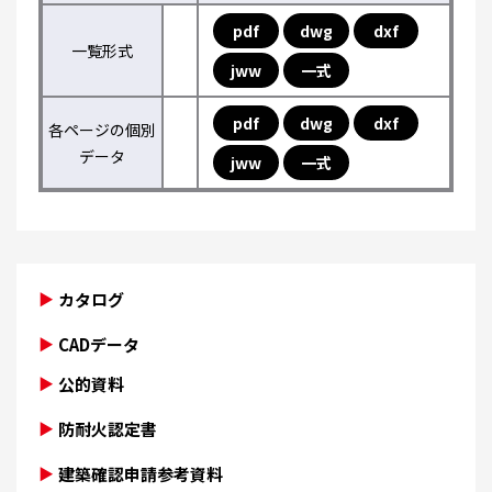
pdf
dwg
dxf
一覧形式
jww
一式
pdf
dwg
dxf
各ページの個別
データ
jww
一式
カタログ
CADデータ
公的資料
防耐火認定書
建築確認申請参考資料