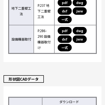
pdf
dwg
P.237 地
地下二重壁工
下二重壁
dxf
jww
法
工法
一式
P.286-
pdf
dwg
290 設備
設備機器取付
dxf
jww
機器取付
け
一式
形状図CADデータ
ダウンロード