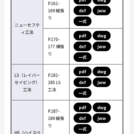
P.161-
169 縦張
dxf
jww
り
一式
ニューセフテ
ィ工法
pdf
dwg
P.170-
177 横張
dxf
jww
り
一式
pdf
dwg
LS（レイバー
P.181-
セイビング）
185 LS
dxf
jww
工法
工法
一式
pdf
dwg
P.187-
189 縦張
dxf
jww
り
一式
HS（ハイスペ