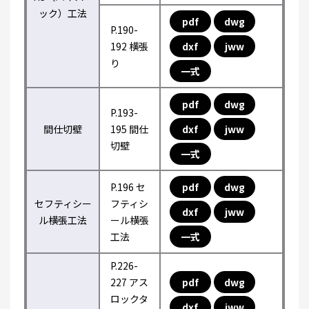
ック）工法
pdf
dwg
P.190-
192 横張
dxf
jww
り
一式
pdf
dwg
P.193-
間仕切壁
195 間仕
dxf
jww
切壁
一式
P.196 セ
pdf
dwg
セフティシー
フティシ
dxf
jww
ル横張工法
ール横張
工法
一式
P.226-
227 アス
pdf
dwg
ロックタ
dxf
jww