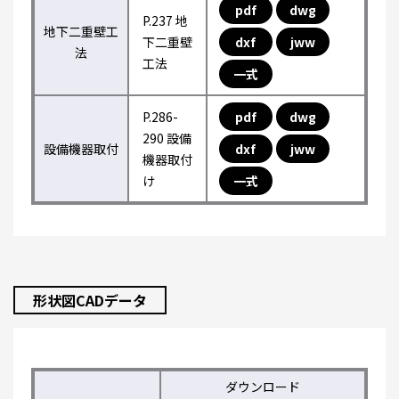
pdf
dwg
P.237 地
地下二重壁工
下二重壁
dxf
jww
法
工法
一式
P.286-
pdf
dwg
290 設備
設備機器取付
dxf
jww
機器取付
け
一式
形状図CADデータ
ダウンロード