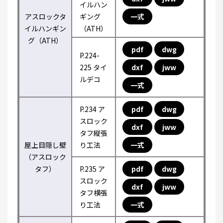
イルハン
アスロックタ
ギング
一式
イルハンギン
（ATH）
グ（ATH）
pdf
dwg
P.224-
225 タイ
dxf
jww
ルデコ
一式
P.234 ア
pdf
dwg
スロック
dxf
jww
タフ縦張
屋上目隠し壁
り工法
一式
（アスロック
タフ）
P.235 ア
pdf
dwg
スロック
dxf
jww
タフ横張
り工法
一式