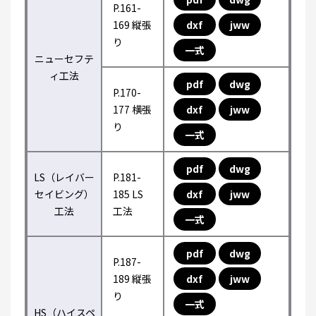
P.161-
169 縦張
dxf
jww
り
一式
ニューセフテ
ィ工法
pdf
dwg
P.170-
177 横張
dxf
jww
り
一式
pdf
dwg
LS（レイバー
P.181-
セイビング）
185 LS
dxf
jww
工法
工法
一式
pdf
dwg
P.187-
189 縦張
dxf
jww
り
一式
HS（ハイスペ