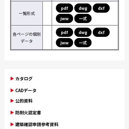
pdf
dwg
dxf
一覧形式
jww
一式
pdf
dwg
dxf
各ページの個別
データ
jww
一式
カタログ
CADデータ
公的資料
防耐火認定書
建築確認申請参考資料