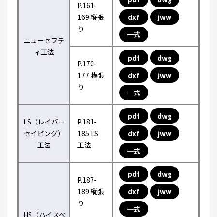
P.161-
169 縦張
dxf
jww
り
一式
ニューセフテ
ィ工法
pdf
dwg
P.170-
177 横張
dxf
jww
り
一式
pdf
dwg
LS（レイバー
P.181-
セイビング）
185 LS
dxf
jww
工法
工法
一式
pdf
dwg
P.187-
189 縦張
dxf
jww
り
一式
HS（ハイスペ