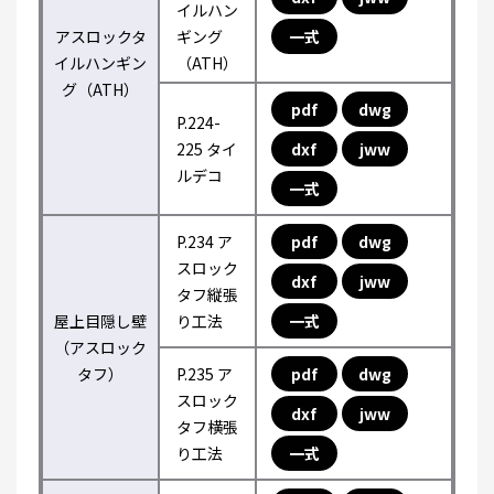
イルハン
アスロックタ
ギング
一式
イルハンギン
（ATH）
グ（ATH）
pdf
dwg
P.224-
225 タイ
dxf
jww
ルデコ
一式
P.234 ア
pdf
dwg
スロック
dxf
jww
タフ縦張
屋上目隠し壁
り工法
一式
（アスロック
タフ）
P.235 ア
pdf
dwg
スロック
dxf
jww
タフ横張
り工法
一式