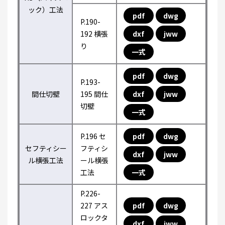
ック）工法
pdf
dwg
P.190-
192 横張
dxf
jww
り
一式
pdf
dwg
P.193-
間仕切壁
195 間仕
dxf
jww
切壁
一式
P.196 セ
pdf
dwg
セフティシー
フティシ
dxf
jww
ル横張工法
ール横張
工法
一式
P.226-
227 アス
pdf
dwg
ロックタ
dxf
jww