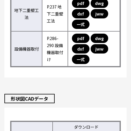
pdf
dwg
P.237 地
地下二重壁工
下二重壁
dxf
jww
法
工法
一式
P.286-
pdf
dwg
290 設備
設備機器取付
dxf
jww
機器取付
け
一式
形状図CADデータ
ダウンロード