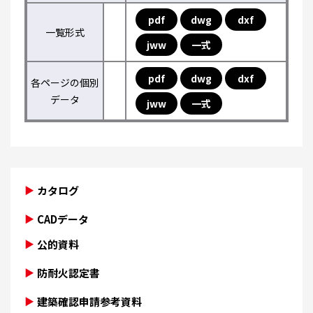
pdf
dwg
dxf
一覧形式
jww
一式
pdf
dwg
dxf
各ページの個別
データ
jww
一式
カタログ
CADデータ
公的資料
防耐火認定書
建築確認申請参考資料