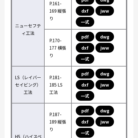
P.161-
169 縦張
dxf
jww
り
一式
ニューセフテ
ィ工法
pdf
dwg
P.170-
177 横張
dxf
jww
り
一式
pdf
dwg
LS（レイバー
P.181-
セイビング）
185 LS
dxf
jww
工法
工法
一式
pdf
dwg
P.187-
189 縦張
dxf
jww
り
一式
HS（ハイスペ