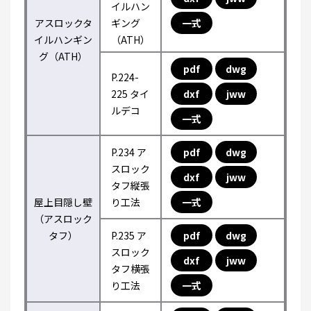
イルハン
アスロックタ
ギング
一式
イルハンギン
（ATH）
グ（ATH）
pdf
dwg
P.224-
225 タイ
dxf
jww
ルデコ
一式
P.234 ア
pdf
dwg
スロック
dxf
jww
タフ縦張
屋上目隠し壁
り工法
一式
（アスロック
タフ）
P.235 ア
pdf
dwg
スロック
dxf
jww
タフ横張
り工法
一式