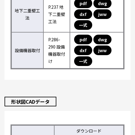
pdf
dwg
P.237 地
地下二重壁工
下二重壁
dxf
jww
法
工法
一式
P.286-
pdf
dwg
290 設備
設備機器取付
dxf
jww
機器取付
け
一式
形状図CADデータ
ダウンロード