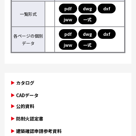
pdf
dwg
dxf
一覧形式
jww
一式
pdf
dwg
dxf
各ページの個別
データ
jww
一式
カタログ
CADデータ
公的資料
防耐火認定書
建築確認申請参考資料