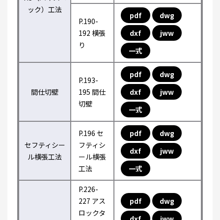
ック）工法
pdf
dwg
P.190-
192 横張
dxf
jww
り
一式
pdf
dwg
P.193-
間仕切壁
195 間仕
dxf
jww
切壁
一式
P.196 セ
pdf
dwg
セフティシー
フティシ
dxf
jww
ル横張工法
ール横張
工法
一式
P.226-
227 アス
pdf
dwg
ロックタ
dxf
jww