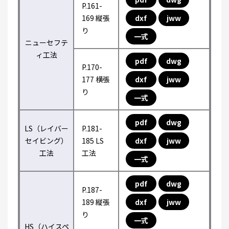
P.161-
169 縦張
dxf
jww
り
一式
ニューセフテ
ィ工法
pdf
dwg
P.170-
177 横張
dxf
jww
り
一式
pdf
dwg
LS（レイバー
P.181-
セイビング）
185 LS
dxf
jww
工法
工法
一式
pdf
dwg
P.187-
189 縦張
dxf
jww
り
一式
HS（ハイスペ