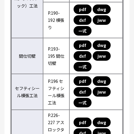
ック）工法
pdf
dwg
P.190-
192 横張
dxf
jww
り
一式
pdf
dwg
P.193-
間仕切壁
195 間仕
dxf
jww
切壁
一式
P.196 セ
pdf
dwg
セフティシー
フティシ
dxf
jww
ル横張工法
ール横張
工法
一式
P.226-
227 アス
pdf
dwg
ロックタ
dxf
jww