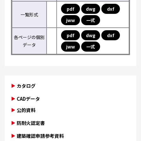
pdf
dwg
dxf
一覧形式
jww
一式
pdf
dwg
dxf
各ページの個別
データ
jww
一式
カタログ
CADデータ
公的資料
防耐火認定書
建築確認申請参考資料