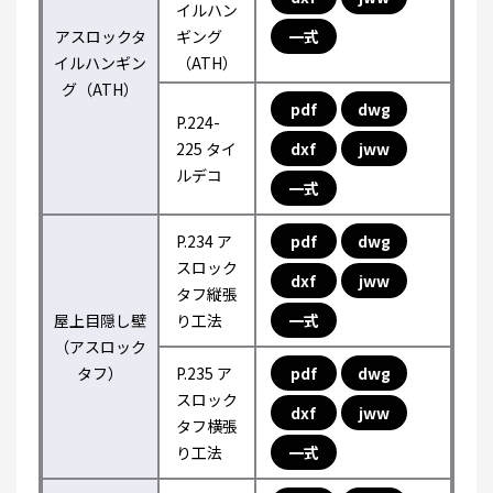
イルハン
アスロックタ
ギング
一式
イルハンギン
（ATH）
グ（ATH）
pdf
dwg
P.224-
225 タイ
dxf
jww
ルデコ
一式
P.234 ア
pdf
dwg
スロック
dxf
jww
タフ縦張
屋上目隠し壁
り工法
一式
（アスロック
タフ）
P.235 ア
pdf
dwg
スロック
dxf
jww
タフ横張
り工法
一式