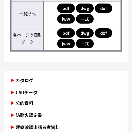
pdf
dwg
dxf
一覧形式
jww
一式
pdf
dwg
dxf
各ページの個別
データ
jww
一式
カタログ
CADデータ
公的資料
防耐火認定書
建築確認申請参考資料