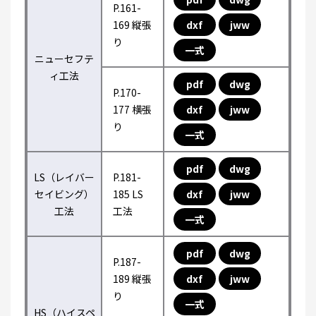
P.161-
169 縦張
dxf
jww
り
一式
ニューセフテ
ィ工法
pdf
dwg
P.170-
177 横張
dxf
jww
り
一式
pdf
dwg
LS（レイバー
P.181-
セイビング）
185 LS
dxf
jww
工法
工法
一式
pdf
dwg
P.187-
189 縦張
dxf
jww
り
一式
HS（ハイスペ