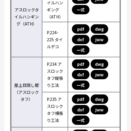
イルハン
アスロックタ
ギング
一式
イルハンギン
（ATH）
グ（ATH）
pdf
dwg
P.224-
225 タイ
dxf
jww
ルデコ
一式
P.234 ア
pdf
dwg
スロック
dxf
jww
タフ縦張
屋上目隠し壁
り工法
一式
（アスロック
タフ）
P.235 ア
pdf
dwg
スロック
dxf
jww
タフ横張
り工法
一式