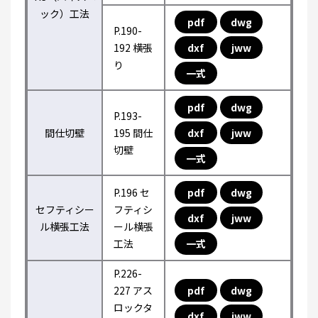
ック）工法
pdf
dwg
P.190-
192 横張
dxf
jww
り
一式
pdf
dwg
P.193-
間仕切壁
195 間仕
dxf
jww
切壁
一式
P.196 セ
pdf
dwg
セフティシー
フティシ
dxf
jww
ル横張工法
ール横張
工法
一式
P.226-
227 アス
pdf
dwg
ロックタ
dxf
jww