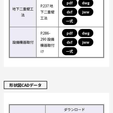
pdf
dwg
P.237 地
地下二重壁工
下二重壁
dxf
jww
法
工法
一式
P.286-
pdf
dwg
290 設備
設備機器取付
dxf
jww
機器取付
け
一式
形状図CADデータ
ダウンロード