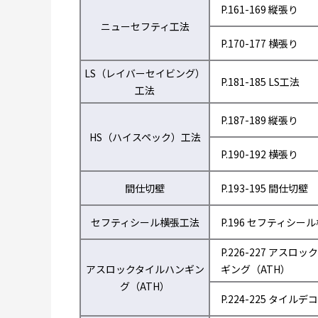
P.161-169 縦張り
ニューセフティ工法
P.170-177 横張り
LS（レイバーセイビング）
P.181-185 LS工法
工法
P.187-189 縦張り
HS（ハイスペック）工法
P.190-192 横張り
間仕切壁
P.193-195 間仕切壁
セフティシール横張工法
P.196 セフティシー
P.226-227 アスロ
アスロックタイルハンギン
ギング（ATH）
グ（ATH）
P.224-225 タイルデコ