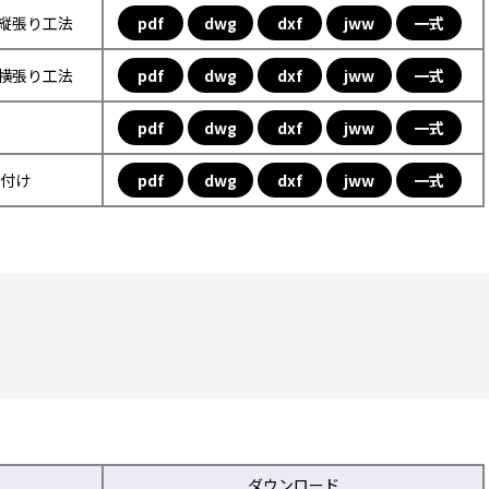
フ縦張り工法
pdf
dwg
dxf
jww
一式
フ横張り工法
pdf
dwg
dxf
jww
一式
pdf
dwg
dxf
jww
一式
取付け
pdf
dwg
dxf
jww
一式
ダウンロード