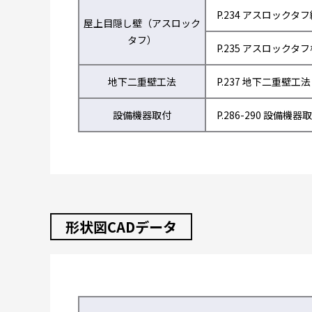
P.234 アスロックタ
屋上目隠し壁（アスロック
タフ）
P.235 アスロックタ
地下二重壁工法
P.237 地下二重壁工法
設備機器取付
P.286-290 設備機器
形状図CADデータ