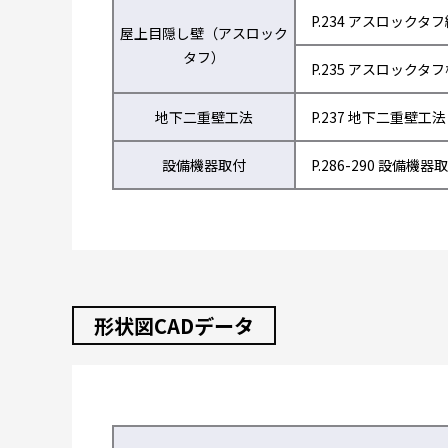
P.234 アスロックタ
屋上目隠し壁（アスロック
タフ）
P.235 アスロックタ
地下二重壁工法
P.237 地下二重壁工法
設備機器取付
P.286-290 設備機器
形状図CADデータ