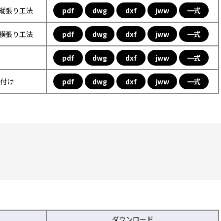
フ縦張り工法
pdf
dwg
dxf
jww
一式
フ横張り工法
pdf
dwg
dxf
jww
一式
pdf
dwg
dxf
jww
一式
取付け
pdf
dwg
dxf
jww
一式
ダウンロード