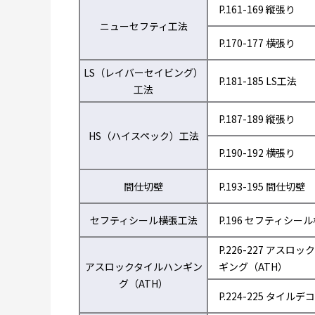
P.161-169 縦張り
ニューセフティ工法
P.170-177 横張り
LS（レイバーセイビング）
P.181-185 LS工法
工法
P.187-189 縦張り
HS（ハイスペック）工法
P.190-192 横張り
間仕切壁
P.193-195 間仕切壁
セフティシール横張工法
P.196 セフティシー
P.226-227 アスロ
アスロックタイルハンギン
ギング（ATH）
グ（ATH）
P.224-225 タイルデコ