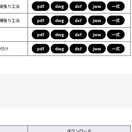
フ縦張り工法
pdf
dwg
dxf
jww
一式
フ横張り工法
pdf
dwg
dxf
jww
一式
pdf
dwg
dxf
jww
一式
取付け
pdf
dwg
dxf
jww
一式
ダウンロード