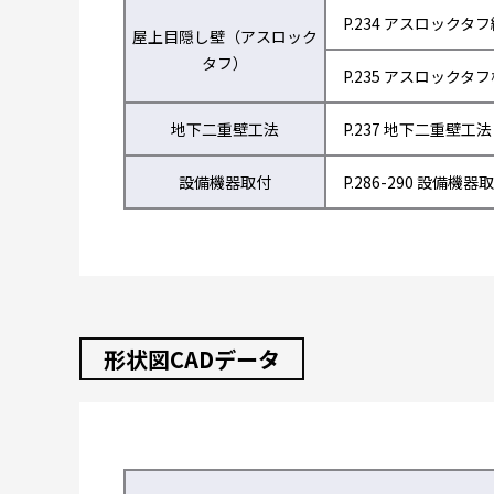
P.234 アスロックタ
屋上目隠し壁（アスロック
タフ）
P.235 アスロックタ
地下二重壁工法
P.237 地下二重壁工法
設備機器取付
P.286-290 設備機器
形状図CADデータ