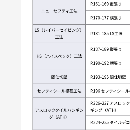
P.161-169 縦張り
ニューセフティ工法
P.170-177 横張り
LS（レイバーセイビング）
P.181-185 LS工法
工法
P.187-189 縦張り
HS（ハイスペック）工法
P.190-192 横張り
間仕切壁
P.193-195 間仕切壁
セフティシール横張工法
P.196 セフティシー
P.226-227 アスロ
アスロックタイルハンギン
ギング（ATH）
グ（ATH）
P.224-225 タイルデコ