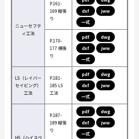
P.161-
169 縦張
dxf
jww
り
一式
ニューセフテ
ィ工法
pdf
dwg
P.170-
177 横張
dxf
jww
り
一式
pdf
dwg
LS（レイバー
P.181-
セイビング）
185 LS
dxf
jww
工法
工法
一式
pdf
dwg
P.187-
189 縦張
dxf
jww
り
一式
HS（ハイスペ