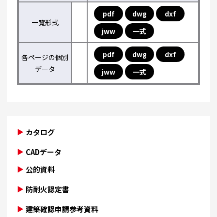
pdf
dwg
dxf
一覧形式
jww
一式
pdf
dwg
dxf
各ページの個別
データ
jww
一式
カタログ
CADデータ
公的資料
防耐火認定書
建築確認申請参考資料