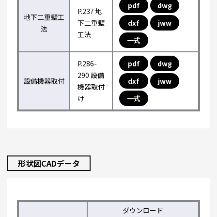
pdf
dwg
P.237 地
地下二重壁工
下二重壁
dxf
jww
法
工法
一式
P.286-
pdf
dwg
290 設備
設備機器取付
dxf
jww
機器取付
け
一式
形状図CADデータ
ダウンロード