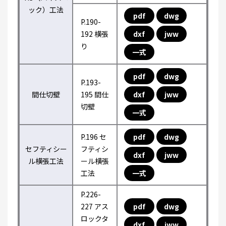
ック）工法
pdf
dwg
P.190-
192 横張
dxf
jww
り
一式
pdf
dwg
P.193-
間仕切壁
195 間仕
dxf
jww
切壁
一式
P.196 セ
pdf
dwg
セフティシー
フティシ
dxf
jww
ル横張工法
ール横張
工法
一式
P.226-
227 アス
pdf
dwg
ロックタ
dxf
jww