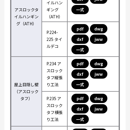
イルハン
アスロックタ
ギング
一式
イルハンギン
（ATH）
グ（ATH）
pdf
dwg
P.224-
225 タイ
dxf
jww
ルデコ
一式
P.234 ア
pdf
dwg
スロック
dxf
jww
タフ縦張
屋上目隠し壁
り工法
一式
（アスロック
タフ）
P.235 ア
pdf
dwg
スロック
dxf
jww
タフ横張
り工法
一式